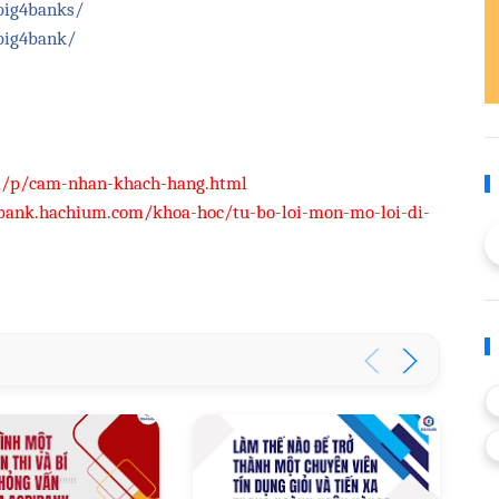
big4banks/
big4bank/
m/p/cam-nhan-khach-hang.html
4bank.hachium.com/khoa-hoc/tu-bo-loi-mon-mo-loi-di-