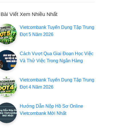
Bài Viết Xem Nhiều Nhất
4 KỸ NĂNG GIAO TIẾP MỌI NHÂN VIÊN NGÂN HÀNG CẦN ĐỂ BỨT PHÁ SỰ NGHIỆP
GÓC NHÌN TRẢI LÒNG CỦA ỨNG VIÊN TỪNG TRƯỢT NGÂN HÀNG BIG4 TÂM SỰ TỪ NHỮNG CÚ NGÃ
Vietcombank Tuyển Dụng Tập Trung
Đợt 5 Năm 2026
JAN 06, 2025
NOV 30, 2024
Cách Vượt Qua Giai Đoạn Học Việc
Và Thử Việc Trong Ngân Hàng
Vietcombank Tuyển Dụng Tập Trung
Đợt 4 Năm 2026
Hướng Dẫn Nộp Hồ Sơ Online
Vietcombank Mới Nhất