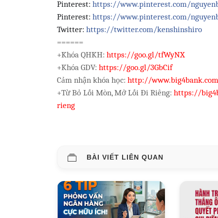
Pinterest:
https://www.pinterest.com/nguyen
Pinterest:
https://www.pinterest.com/nguyen
Twitter:
https://twitter.com/kenshinshiro
======
+Khóa QHKH:
https://goo.gl/tfWyNX
+Khóa GDV:
https://goo.gl/3GbCif
C
ả
m nh
ậ
n khóa h
ọ
c:
http://www.big4bank.co
+T
ừ
B
ỏ
L
ố
i Mòn, M
ở
L
ố
i
Đ
i Riêng:
https://big
rieng
BÀI VIẾT LIÊN QUAN