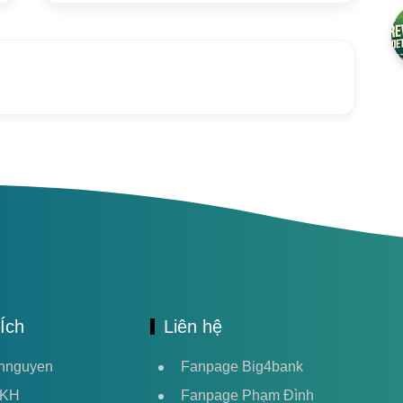
Ích
Liên hệ
hnguyen
Fanpage Big4bank
HKH
Fanpage Phạm Đình