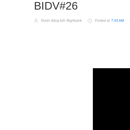
BIDV#26
Được đăng bởi
Big4bank
Posted at
7:43 AM