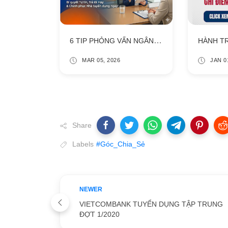
6 TIP PHỎNG VẤN NGÂN HÀNG CỰC HỮU DỤNG
MAR 05, 2026
JAN 0
Share
Labels
#Góc_Chia_Sẻ
NEWER
VIETCOMBANK TUYỂN DỤNG TẬP TRUNG
ĐỢT 1/2020