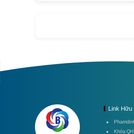
Link Hữu 
Phamdin
Khóa Q