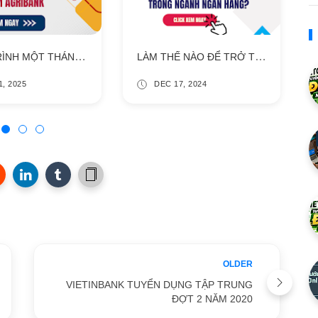
HÀNH TRÌNH MỘT THÁNG ÔN THI VÀ BÍ QUYẾT PHỎNG VẤN GHI ĐIỂM AGRIBANK
LÀM THẾ NÀO ĐỂ TRỞ THÀNH MỘT CHUYÊN VIÊN TÍN DỤNG GIỎI VÀ TIẾN XA TRONG NGÀNH NGÂN HÀNG?
1, 2025
DEC 17, 2024
OLDER
VIETINBANK TUYỂN DỤNG TẬP TRUNG
ĐỢT 2 NĂM 2020