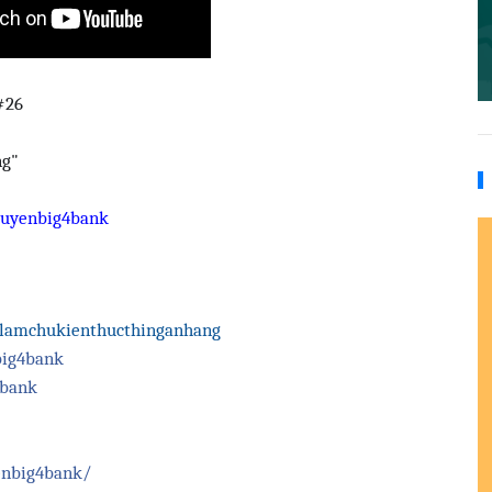
#26
ng"
guyenbig4bank
klamchukienthucthinganhang
big4bank
4bank
enbig4bank/