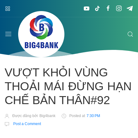
VƯỢT KHỎI VÙNG
THOẢI MÁI ĐỪNG HẠN
CHẾ BẢN THÂN#92
Được đăng bởi
Big4bank
Posted at
7:30 PM
Post a Comment