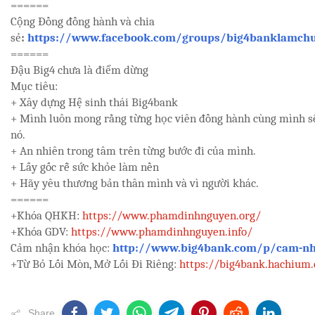
======
Cộng Đồng đồng hành và chia
sẻ
:
https://www.facebook.com/groups/big4banklamchu
======
Đậu Big4 chưa là điểm dừng
Mục tiêu:
+ Xây dựng Hệ sinh thái Big4bank
+ Mình luôn mong rằng từng học viên đồng hành cùng mình sẽ
nó.
+ An nhiên trong tâm trên từng bước đi của mình.
+ Lấy gốc rễ sức khỏe làm nền
+ Hãy yêu thương bản thân mình và vì người khác.
======
+Khóa QHKH:
https://www.phamdinhnguyen.org/
+Khóa GDV:
https://www.phamdinhnguyen.info/
Cảm nhận khóa học:
http://www.big4bank.com/p/cam-nh
+Từ Bỏ Lối Mòn, Mở Lối Đi Riêng:
https://big4bank.hachium.
Share