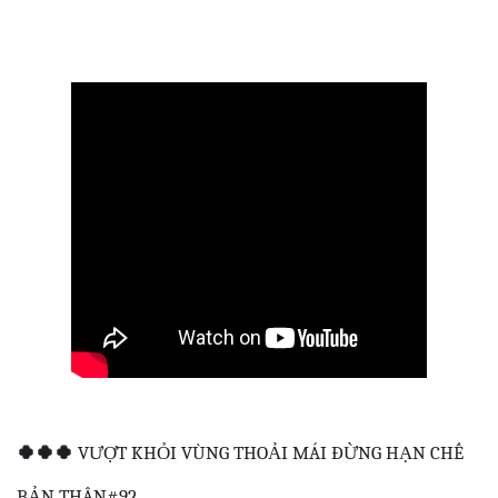
🍀
🍀
🍀
VƯỢT KHỎI VÙNG THOẢI MÁI ĐỪNG HẠN CHẾ
BẢN THÂN#92