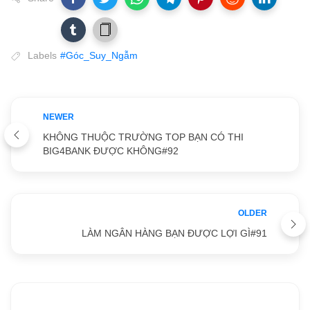
Labels
#Góc_Suy_Ngẫm
NEWER
KHÔNG THUỘC TRƯỜNG TOP BẠN CÓ THI
BIG4BANK ĐƯỢC KHÔNG#92
OLDER
LÀM NGÂN HÀNG BẠN ĐƯỢC LỢI GÌ#91