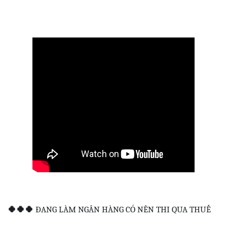
🍀
🍀
🍀
ĐANG LÀM NGÂN HÀNG CÓ NÊN THI QUA THUẾ