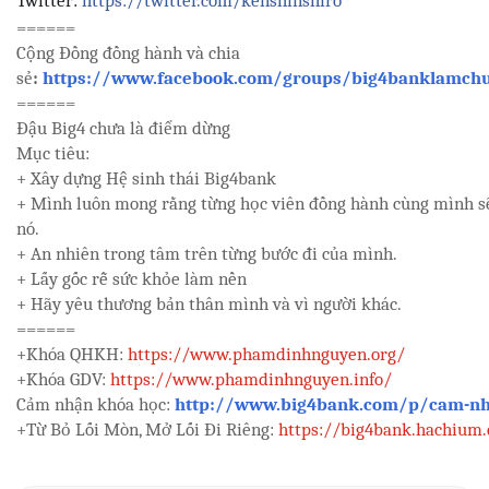
Twitter:
https://twitter.com/kenshinshiro
======
Cộng Đồng đồng hành và chia
sẻ
:
https://www.facebook.com/groups/big4banklamchu
======
Đậu Big4 chưa là điểm dừng
Mục tiêu:
+ Xây dựng Hệ sinh thái Big4bank
+ Mình luôn mong rằng từng học viên đồng hành cùng mình sẽ
nó.
+ An nhiên trong tâm trên từng bước đi của mình.
+ Lấy gốc rễ sức khỏe làm nền
+ Hãy yêu thương bản thân mình và vì người khác.
======
+Khóa QHKH:
https://www.phamdinhnguyen.org/
+Khóa GDV:
https://www.phamdinhnguyen.info/
Cảm nhận khóa học:
http://www.big4bank.com/p/cam-nh
+Từ Bỏ Lối Mòn, Mở Lối Đi Riêng:
https://big4bank.hachium.