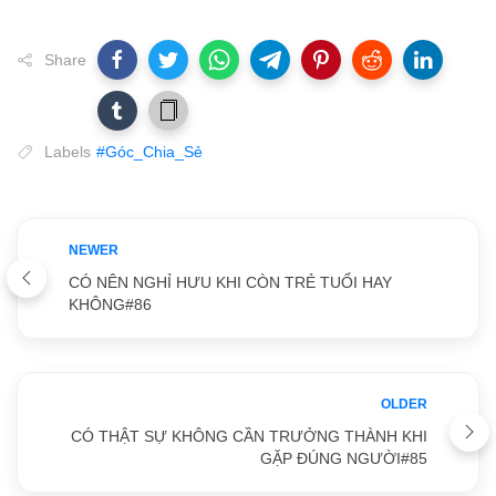
Share
Labels
#Góc_Chia_Sẻ
NEWER
CÓ NÊN NGHỈ HƯU KHI CÒN TRẺ TUỔI HAY
KHÔNG#86
OLDER
CÓ THẬT SỰ KHÔNG CẦN TRƯỞNG THÀNH KHI
GẶP ĐÚNG NGƯỜI#85