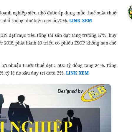
 doanh nghiệp siêu nhỏ được áp dụng mức thuế suất thuế
t phổ thông như hiện nay là 20%.
LINK XEM
19 đặt mục tiêu tổng tài sản đạt tăng trưởng 17%; huy
c 2018, phát hành 10 triệu cổ phiếu ESOP không hạn chế
lợi nhuận trước thuế đạt 3.400 tỷ đồng, tăng 24%. Tổng
%, tỷ lệ nợ xấu duy trì dưới 2%.
LINK XEM