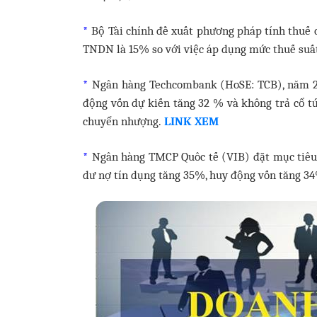
*
Bộ Tài chính đề xuất phương pháp tính thuế
TNDN là 15% so với việc áp dụng mức thuế suấ
*
Ngân hàng Techcombank (HoSE: TCB), năm 20
động vốn dự kiến tăng 32 % và không trả cổ tứ
chuyển nhượng.
LINK XEM
*
Ngân hàng TMCP Quôc tế (VIB) đặt mục tiêu 
dư nợ tín dụng tăng 35%, huy động vốn tăng 34