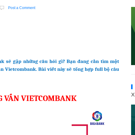
Post a Comment
k sẽ gặp những câu hỏi gì? Bạn đang cần tìm một
n Vietcombank. Bài viết này sẽ tổng hợp full bộ câu
X
G VẤN VIETCOMBANK