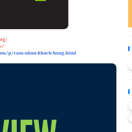
org/
o/
com/p/cam-nhan-khach-hang.html