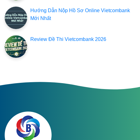
Hướng Dẫn Nộp Hồ Sơ Online Vietcombank
Mới Nhất
Review Đề Thi Vietcombank 2026