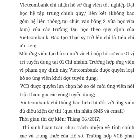
Vietcombank chỉ nhận hồ sơ ứng viên tốt nghiệp Đại
·
học hệ tập trung chính quy/ liên kết (không bao
gồm hệ liên thông, tại chức, văn bằng 2, vừa học vừa
làm) của các trường Đại học theo quy định của
Vietcombank. Đào tạo Thạc sỹ trở lên chỉ là tiêu chí
ưu tiên;
Mỗi ứng viên tạo hồ sơ mới và chỉ nộp hồ sơ vào 01 vị
·
trí tuyển dụng tại 01 Chi nhánh. Trường hợp ứng viên
vi phạm quy định này, Vietcombank được quyền loại
hồ sơ ứng viên khỏi đợt tuyển dụng;
VCB được quyền lựa chọn hồ sơ để mời ứng viên nổi
·
trội tham gia các vòng tuyển dụng;
Vietcombank chỉ thông báo lịch thi đối với ứng viên
·
đủ điều kiện dự thi (qua tin nhắn SMS và email)
Thời gian thi dự kiến: Tháng 06/2017;
·
Thí sinh hoàn toàn chịu trách nhiệm về tính chính
·
xác và trung thực của Hồ sơ. Trường hợp VCB phát