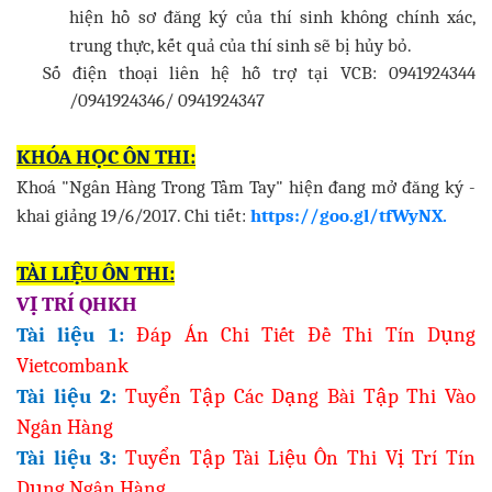
hiện hồ sơ đăng ký của thí sinh không chính xác,
trung thực, kết quả của thí sinh sẽ bị hủy bỏ.
Số điện thoại liên hệ hỗ trợ tại VCB: 0941924344
/0941924346/ 0941924347
KHÓA HỌC ÔN THI:
Khoá "Ngân Hàng Trong Tầm Tay" hiện đang mở đăng ký -
khai giảng 19/6/2017. Chi tiết:
https://goo.gl/tfWyNX.
TÀI LIỆU ÔN THI:
VỊ TRÍ QHKH
Tài liệu 1:
Đáp Án Chi Tiết Đề Thi Tín Dụng
Vietcombank
Tài liệu 2:
Tuyển Tập Các Dạng Bài Tập Thi Vào
Ngân Hàng
Tài liệu 3:
Tuyển Tập Tài Liệu Ôn Thi Vị Trí Tín
Dụng Ngân Hàng