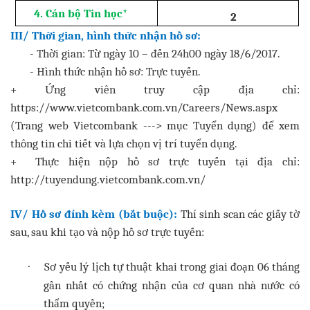
4. Cán bộ Tin học
*
2
III/ Thời gian, hình thức nhận hồ sơ:
- Thời gian: Từ ngày 10 – đến 24h00 ngày 18/6/2017.
- Hình thức nhận hồ sơ: Trực tuyến.
+ Ứng viên truy cập địa chỉ:
https://www.vietcombank.com.vn/Careers/News.aspx
(Trang web Vietcombank ---> mục Tuyển dụng) để xem
thông tin chi tiết và lựa chọn vị trí tuyển dụng.
+ Thực hiện nộp hồ sơ trực tuyến tại địa chỉ:
http://tuyendung.vietcombank.com.vn/
IV/ Hồ sơ đính kèm (bắt buộc):
Thí sinh scan các giấy tờ
sau, sau khi tạo và nộp hồ sơ trực tuyến:
Sơ yếu lý lịch tự thuật khai trong giai đoạn 06 tháng
·
gần nhất có chứng nhận của cơ quan nhà nước có
thẩm quyền;