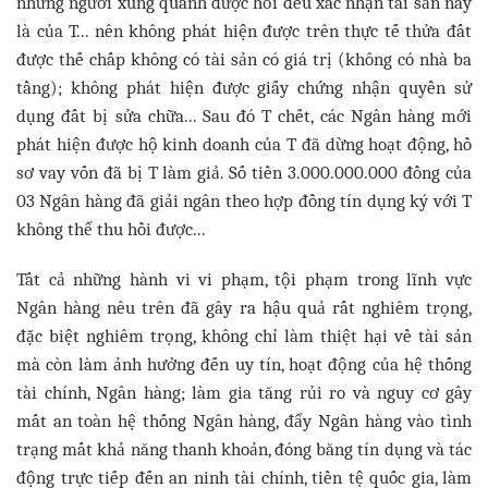
những người xung quanh được hỏi đều xác nhận tài sản này
là của T... nên không phát hiện được trên thực tế thửa đất
được thế chấp không có tài sản có giá trị (không có nhà ba
tầng); không phát hiện được giấy chứng nhận quyền sử
dụng đất bị sửa chữa... Sau đó T chết, các Ngân hàng mới
phát hiện được hộ kinh doanh của T đã dừng hoạt động, hồ
sơ vay vốn đã bị T làm giả. Số tiền 3.000.000.000 đồng của
03 Ngân hàng đã giải ngân theo hợp đồng tín dụng ký với T
không thể thu hồi được...
Tất cả những hành vi vi phạm, tội phạm trong lĩnh vực
Ngân hàng nêu trên đã gây ra hậu quả rất nghiêm trọng,
đặc biệt nghiêm trọng, không chỉ làm thiệt hại về tài sản
mà còn làm ảnh hưởng đến uy tín, hoạt động của hệ thống
tài chính, Ngân hàng; làm gia tăng rủi ro và nguy cơ gây
mất an toàn hệ thống Ngân hàng, đẩy Ngân hàng vào tình
trạng mất khả năng thanh khoản, đóng băng tín dụng và tác
động trực tiếp đến an ninh tài chính, tiền tệ quốc gia, làm