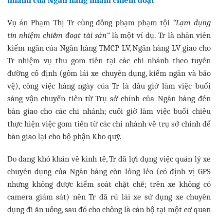
Vụ án Phạm Thị Tr cùng đồng phạm phạm tội
“Lạm dụng
tín nhiệm chiếm đoạt tài sản”
là một ví dụ. Tr là nhân viên
kiểm ngân của Ngân hàng TMCP LV, Ngân hàng LV giao cho
Tr nhiệm vụ thu gom tiền tại các chi nhánh theo tuyến
đường cố định (gồm lái xe chuyên dụng, kiểm ngân và bảo
vệ), công việc hàng ngày của Tr là đầu giờ làm việc buổi
sáng vận chuyển tiền từ Trụ sở chính của Ngân hàng đến
bàn giao cho các chi nhánh; cuối giờ làm việc buổi chiều
thực hiện việc gom tiền từ các chi nhánh về trụ sở chính để
bàn giao lại cho bộ phận Kho quỹ.
Do đang khó khăn về kinh tế, Tr đã lợi dụng việc quản lý xe
chuyên dụng của Ngân hàng còn lỏng lẻo (có định vị GPS
nhưng không được kiểm soát chặt chẽ; trên xe không có
camera giám sát) nên Tr đã rủ lái xe sử dụng xe chuyên
dụng đi ăn uống, sau đó cho chồng là cán bộ tại một cơ quan