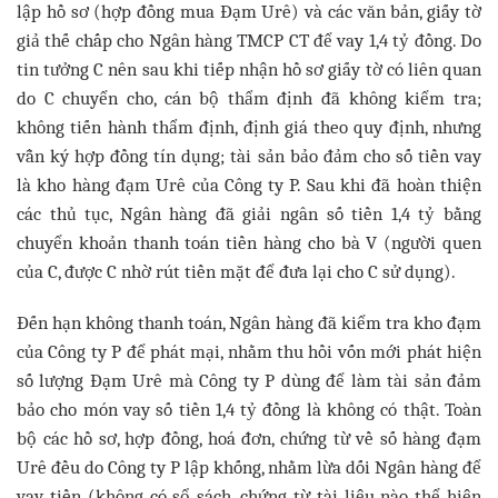
lập hồ sơ (hợp đồng mua Đạm Urê) và các văn bản, giấy tờ
giả thế chấp cho Ngân hàng TMCP CT để vay 1,4 tỷ đồng. Do
tin tưởng C nên sau khi tiếp nhận hồ sơ giấy tờ có liên quan
do C chuyển cho, cán bộ thẩm định đã không kiểm tra;
không tiến hành thẩm định, định giá theo quy định, nhưng
vẫn ký hợp đồng tín dụng; tài sản bảo đảm cho số tiền vay
là kho hàng đạm Urê của Công ty P. Sau khi đã hoàn thiện
các thủ tục, Ngân hàng đã giải ngân số tiền 1,4 tỷ bằng
chuyển khoản thanh toán tiền hàng cho bà V (người quen
của C, được C nhờ rút tiền mặt để đưa lại cho C sử dụng).
Đến hạn không thanh toán, Ngân hàng đã kiểm tra kho đạm
của Công ty P để phát mại, nhằm thu hồi vốn mới phát hiện
số lượng Đạm Urê mà Công ty P dùng để làm tài sản đảm
bảo cho món vay số tiền 1,4 tỷ đồng là không có thật. Toàn
bộ các hồ sơ, hợp đồng, hoá đơn, chứng từ về số hàng đạm
Urê đều do Công ty P lập khống, nhằm lừa dối Ngân hàng để
vay tiền (không có sổ sách, chứng từ tài liệu nào thể hiện