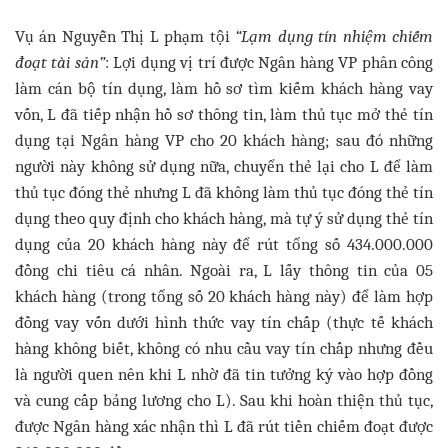
Vụ án Nguyễn Thị L phạm tội
“Lạm dụng tín nhiệm chiếm
đoạt tài sản”
: Lợi dụng vị trí được Ngân hàng VP phân công
làm cán bộ tín dụng, làm hồ sơ tìm kiếm khách hàng vay
vốn, L đã tiếp nhận hồ sơ thông tin, làm thủ tục mở thẻ tín
dụng tại Ngân hàng VP cho 20 khách hàng; sau đó những
người này không sử dụng nữa, chuyển thẻ lại cho L để làm
thủ tục đóng thẻ nhưng L đã không làm thủ tục đóng thẻ tín
dụng theo quy định cho khách hàng, mà tự ý sử dụng thẻ tín
dụng của 20 khách hàng này để rút tổng số 434.000.000
đồng chi tiêu cá nhân. Ngoài ra, L lấy thông tin của 05
khách hàng (trong tổng số 20 khách hàng này) để làm hợp
đồng vay vốn dưới hình thức vay tín chấp (thực tế khách
hàng không biết, không có nhu cầu vay tín chấp nhưng đều
là người quen nên khi L nhờ đã tin tưởng ký vào hợp đồng
và cung cấp bảng lương cho L). Sau khi hoàn thiện thủ tục,
được Ngân hàng xác nhận thì L đã rút tiền chiếm đoạt được