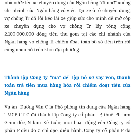
nhà nước lên xe chuyên dụng của Ngân hàng “đi nhờ” xuống
chi nhánh của Ngân hàng có việc. Tại xe ô tô chuyên dụng,
vợ chồng Tr đã lôi kéo lái xe giúp sức cho mình để mở cốp
xe chuyên dụng cho vợ chồng Tr lấy tổng cộng
2.100.000.000 đồng tiền thu gom tại các chi nhánh của
Ngân hàng, vợ chồng Tr chiếm đoạt toàn bộ số tiền trên rồi
cùng nhau bỏ trốn khỏi địa phương.
Thành lập Công ty “ma” để lập hồ sơ vay vốn, thanh
toán trả tiền mua hàng hóa rồi chiếm đoạt tiền của
Ngân hàng
Vụ án Dương Văn C là Phó phòng tín dụng của Ngân hàng
TMCP CT. C đã thành lập Công ty cổ phần P, thuê Ph làm
Giám đốc, N làm Kế toán; mọi hoạt động của Công ty cổ
phần P đều do C chỉ đạo, điều hành. Công ty cổ phần P đã