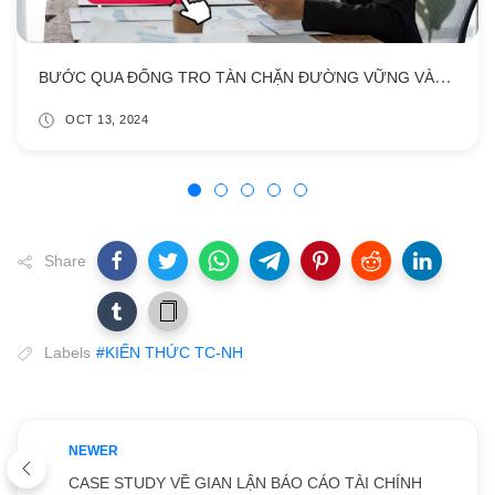
BƯỚC QUA ĐỐNG TRO TÀN CHẶN ĐƯỜNG VỮNG VÀNG CỦA CÔ NHÂN VIÊN NGÂN HÀNG
OCT 13, 2024
Share
Labels
#KIẾN THỨC TC-NH
NEWER
CASE STUDY VỀ GIAN LẬN BÁO CÁO TÀI CHÍNH