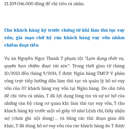
21.109.046.000 đồng để chi tiêu cá nhân.
Cho khách hàng ký trước chứng từ khi làm thủ tục vay
vốn; giả mạo chữ ký của khách hàng vay vốn nhằm
chiếm đoạt tiền
Vụ án Nguyễn Ngọc Thanh T phạm tội
“Lạm dụng chức vụ,
quyền hạn chiếm đoạt tài sản”
: Trong thời gian từ tháng
10/2013 đến tháng 9/2014, T được Ngân hàng TMCP V phân
công trực tiếp hướng dẫn làm thủ tục và quản lý hồ sơ vay
vốn của 07 khách hàng vay vốn tại Ngân hàng. Do cần tiền
để chi tiêu cá nhân, T đã lợi dụng lòng tin và sự sơ hở của
những cán bộ cùng cơ quan khi làm thủ tục vay vốn, T cho
khách hàng ký trước một số giấy tờ như Lệnh chi, Giấy nhận
nợ (chưa ghi nội dung)… và bằng các thủ đoạn gian dối
khác, T đã dùng hồ sơ vay vốn của các khách hàng do T được