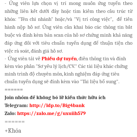
- Ứng viên lựa chọn vị trí mong muốn ứng tuyển theo
những liên kết dưới đây hoặc tìm kiếm theo cấu trúc từ
khóa: "Tên chi nhánh" hoặc/và "Vị trí công việc", để tiến
hành nộp hồ sơ. Ứng viên cần khai báo các thông tin bắt
buộc và đính kèm bản scan của hồ sơ chứng minh khả năng
đáp ứng đối với tiêu chuẩn tuyển dụng để thuận tiện cho
việc rà soát, đánh giá hồ sơ.
- Ứng viên tải về
Phiếu dự tuyển
, điền thông tin và đính
kèm vào phần "Sơ yếu lý lịch/CV." Các tài liệu khác chứng
minh trình độ chuyên môn, kinh nghiệm đáp ứng tiêu
chuẩn tuyển dụng sẽ đính kèm vào "Tài liệu bổ sung".
======
Join nhóm để không bỏ lỡ kiến thức hữu ích
Telegram:
http://ldp.to/Big4bank
Zalo:
https://zalo.me/g/uxuiih579
======
+Khóa