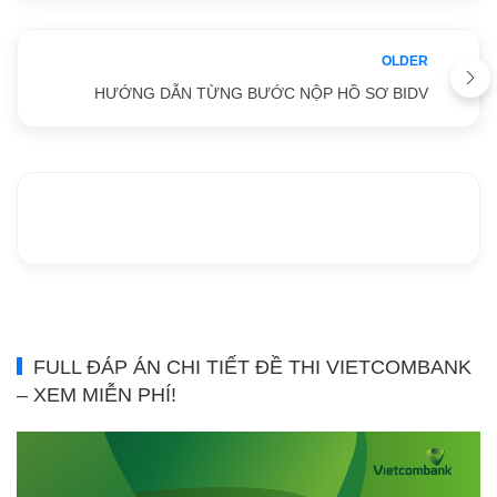
OLDER
HƯỚNG DẪN TỪNG BƯỚC NỘP HỒ SƠ BIDV
FULL ĐÁP ÁN CHI TIẾT ĐỀ THI VIETCOMBANK
– XEM MIỄN PHÍ!