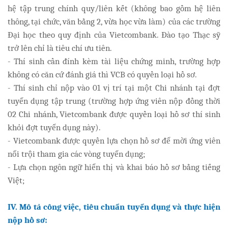
hệ tập trung chính quy/liên kết (không bao gồm hệ liên
thông, tại chức, văn bằng 2, vừa học vừa làm) của các trường
Đại học theo quy định của Vietcombank. Đào tạo Thạc sỹ
trở lên chỉ là tiêu chí ưu tiên.
- Thí sinh cần đính kèm tài liệu chứng minh, trường hợp
không có căn cứ đánh giá thì VCB có quyền loại hồ sơ.
- Thí sinh chỉ nộp vào 01 vị trí tại một Chi nhánh tại đợt
tuyển dụng tập trung (trường hợp ứng viên nộp đồng thời
02 Chi nhánh, Vietcombank được quyền loại hồ sơ thí sinh
khỏi đợt tuyển dụng này).
- Vietcombank được quyền lựa chọn hồ sơ để mời ứng viên
nổi trội tham gia các vòng tuyển dụng;
- Lựa chọn ngôn ngữ hiển thị và khai báo hồ sơ bằng tiếng
Việt;
IV. Mô tả công việc, tiêu chuẩn tuyển dụng và thực hiện
nộp hồ sơ: