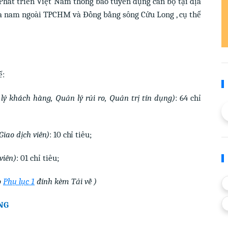
hát triển Việt Nam thông báo tuyển dụng cán bộ tại địa
a nam ngoài TPCHM và Đồng bằng sông Cửu Long , cụ thể
ể:
 lý khách hàng, Quản lý rủi ro, Quản trị tín dụng)
: 64 chỉ
 Giao dịch viên)
: 10 chỉ tiêu;
 viên)
: 01 chỉ tiêu;
o
Phụ lục 1
đính kèm Tải về )
NG