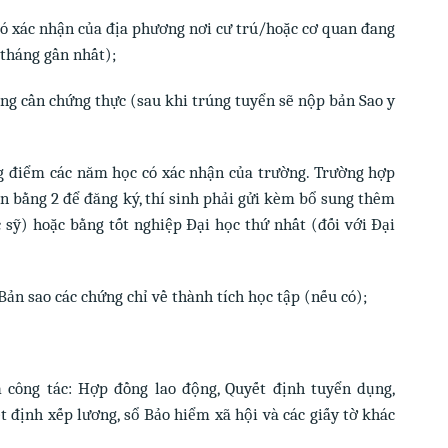
ó xác nhận của địa phương nơi cư trú/hoặc cơ quan đang
 tháng gần nhất);
ông cần chứng thực (sau khi trúng tuyển sẽ nộp bản Sao y
g điểm các năm học có xác nhận của trường. Trường hợp
n bằng 2 để đăng ký, thí sinh phải gửi kèm bổ sung thêm
c sỹ) hoặc bằng tốt nghiệp Đại học thứ nhất (đối với Đại
ản sao các chứng chỉ về thành tích học tập (nếu có);
 công tác: Hợp đồng lao động, Quyết định tuyển dụng,
 định xếp lương, sổ Bảo hiểm xã hội và các giấy tờ khác