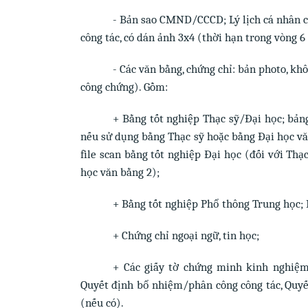
- Bản sao CMND/CCCD; Lý lịch cá nhân c
công tác, có dán ảnh 3x4 (thời hạn trong vòng 6
- Các văn bằng, chứng chỉ: bản photo, kh
công chứng). Gồm:
+ Bằng tốt nghiệp Thạc sỹ/Đại học; bản
nếu sử dụng bằng Thạc sỹ hoặc bằng Đại học vă
file scan bằng tốt nghiệp Đại học (đối với Thạ
học văn bằng 2);
+ Bằng tốt nghiệp Phổ thông Trung học; B
+ Chứng chỉ ngoại ngữ, tin học;
+ Các giấy tờ chứng minh kinh nghiệm
Quyết định bổ nhiệm/phân công công tác, Quyết
(nếu có).