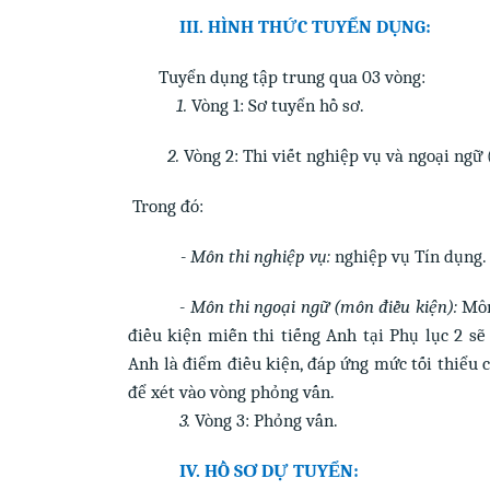
III. HÌNH THỨC TUYỂN DỤNG:
Tuyển dụng tập trung qua 03 vòng:
1.
Vòng 1: Sơ tuyển hồ sơ.
2.
Vòng 2: Thi viết nghiệp vụ và ngoại ngữ 
Trong đó:
- Môn thi nghiệp vụ:
nghiệp vụ Tín dụng.
- Môn thi ngoại ngữ (môn điều kiện):
Môn
điều kiện miễn thi tiếng Anh tại Phụ lục 2 s
Anh là điểm điều kiện, đáp ứng mức tối thiểu 
để xét vào vòng phỏng vấn.
3.
Vòng 3: Phỏng vấn.
IV. HỒ SƠ DỰ TUYỂN: