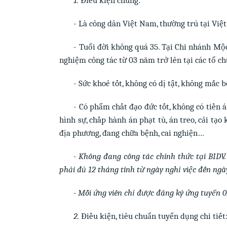
- Là công dân Việt Nam, thường trú tại Việ
- Tuổi đời không quá 35. Tại Chi nhánh Mộc
nghiệm công tác từ 03 năm trở lên tại các tổ ch
- Sức khoẻ tốt, không có dị tật, không mắc b
- Có phẩm chất đạo đức tốt, không có tiền á
hình sự, chấp hành án phạt tù, án treo, cải tạo
địa phương, đang chữa bệnh, cai nghiện…
- Không đang công tác chính thức tại BIDV.
phải đủ 12 tháng tính từ ngày nghỉ việc đến ngà
- Mỗi ứng viên chỉ được đăng ký ứng tuyển 01
2.
Điều kiện, tiêu chuẩn tuyển dụng chi tiết