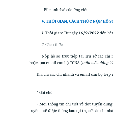
- File ảnh 4x6 của ứng viên.
V. THỜI GIAN, CÁCH THỨC NỘP HỒ S
1.
Thời gian: Từ ngày
16/9/2022
đến hế
2.
Cách thức:
Nộp hồ sơ trực tiếp tại Trụ sở các ch
hoặc qua email cán bộ TCNS (
mẫu biểu đăng ký
Địa chỉ các chi nhánh và email cán bộ tiếp 
* Ghi chú:
-
Mọi thông tin chi tiết về đợt tuyển dụng
tuyển... sẽ được thông báo tại trụ sở các chi nh