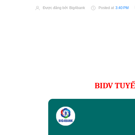
Được đăng bởi
Big4bank
Posted at
3:40 PM
BIDV TUY