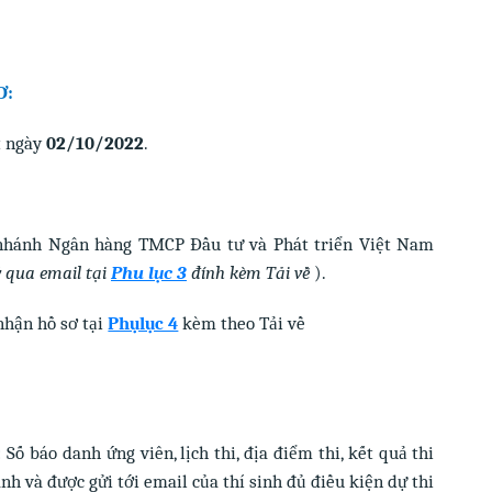
Ơ:
t ngày
02/10/2022
.
i nhánh Ngân hàng TMCP Đầu tư và Phát triển Việt Nam
 qua email tại
Phu lục 3
đính kèm Tải về
).
nhận hồ sơ tại
Phụlục 4
kèm theo Tải về
:
Số báo danh ứng viên, lịch thi, địa điểm thi, kết quả thi
ánh và được gửi tới email của thí sinh đủ điều kiện dự thi