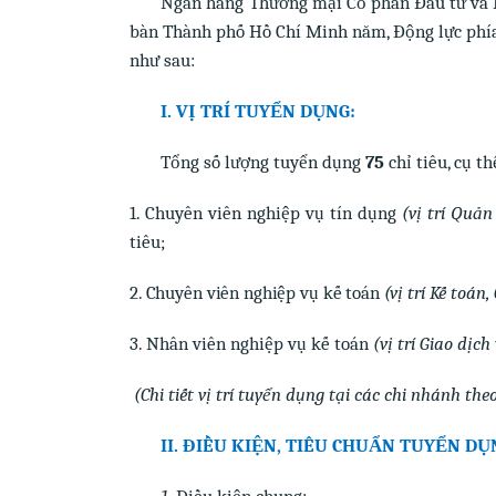
Ngân hàng Thương mại Cổ phần Đầu tư và P
bàn Thành phố Hồ Chí Minh năm, Động lực phí
như sau:
I. VỊ TRÍ TUYỂN DỤNG:
Tổng số lượng tuyển dụng
75
chỉ tiêu, cụ th
1. Chuyên viên nghiệp vụ tín dụng
(vị trí Quản
tiêu;
2. Chuyên viên nghiệp vụ kế toán
(vị trí Kế toán,
3. Nhân viên nghiệp vụ kế toán
(vị trí Giao dịch
(Chi tiết vị trí tuyển dụng tại các chi nhánh the
II. ĐIỀU KIỆN, TIÊU CHUẨN TUYỂN DỤ
1.
Điều kiện chung: