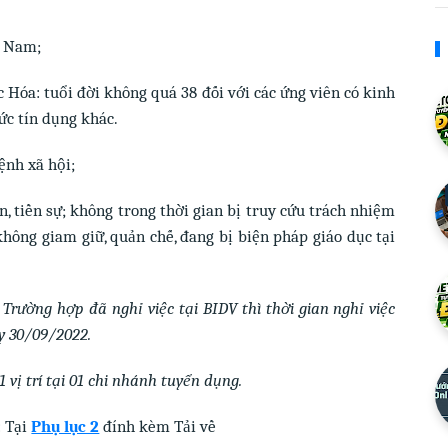
t Nam;
 Hóa: tuổi đời không quá 38 đối với các ứng viên có kinh
ức tín dụng khác.
ệnh xã hội;
n, tiền sự; không trong thời gian bị truy cứu trách nhiệm
 không giam giữ, quản chế, đang bị biện pháp giáo dục tại
 Trường hợp đã nghỉ việc tại BIDV thì thời gian nghỉ việc
y 30/09/2022.
 vị trí tại 01 chi nhánh tuyển dụng.
: Tại
Phụ lục 2
đính kèm Tải về