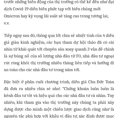
trước những biến động của thị trường có thể kể đến như đại
dịch Covid-19 diễn biến phức tạp với biến chủng mới
Omicron hay kỳ vọng lãi suất sẽ tăng cao trong tương lai,
v.v.
Tiếp ngay sau đó, thông qua lời chia sẻ nhiệt tình của 4 diễn
giả giàu kinh nghiệm, các bạn tham dự hội thảo đã có cái
nhìn từ khái quát tới chuyên sâu xoay quanh 3 vấn đề chính
là sự bùng nổ của số lượng nhà đầu từ F0, nhà đầu tư ngoại
rút ròng khỏi thị trường nhiều tháng liên tiếp và hướng đi
an toàn cho các nhà đầu tư trong năm tới.
Đặc biệt ở phần cuối chương trình, diễn giả Chu Đức Toàn
đã đưa ra nhiều chia sẻ như: “Chứng khoán luôn luôn là
kênh đầu tư tốt và hiệu quả cho các nhà đầu tư cá nhân. Tuy
nhiên, khi tham gia vào thị trường này chúng ta phải xây
dựng được cho mình một chiến lược giao dịch cũng như là
nguyên tắc phù hợp với khẩu vị đầu tư, xác định được mục