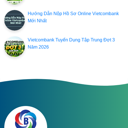
Hướng Dẫn Nộp Hồ Sơ Online Vietcombank
Mới Nhất
Vietcombank Tuyển Dụng Tập Trung Đợt 3
Năm 2026