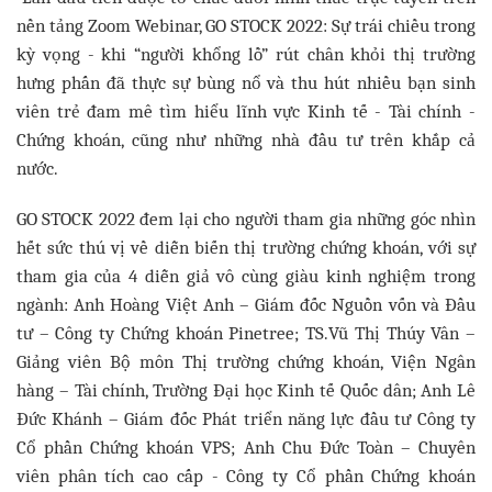
nền tảng Zoom Webinar, GO STOCK 2022: Sự trái chiều trong
kỳ vọng - khi “người khổng lồ” rút chân khỏi thị trường
hưng phấn đã thực sự bùng nổ và thu hút nhiều bạn sinh
viên trẻ đam mê tìm hiểu lĩnh vực Kinh tế - Tài chính -
Chứng khoán, cũng như những nhà đầu tư trên khắp cả
nước.
GO STOCK 2022 đem lại cho người tham gia những góc nhìn
hết sức thú vị về diễn biến thị trường chứng khoán, với sự
tham gia của 4 diễn giả vô cùng giàu kinh nghiệm trong
ngành: Anh Hoàng Việt Anh – Giám đốc Nguồn vốn và Đầu
tư – Công ty Chứng khoán Pinetree; TS.Vũ Thị Thúy Vân –
Giảng viên Bộ môn Thị trường chứng khoán, Viện Ngân
hàng – Tài chính, Trường Đại học Kinh tế Quốc dân; Anh Lê
Đức Khánh – Giám đốc Phát triển năng lực đầu tư Công ty
Cổ phần Chứng khoán VPS; Anh Chu Đức Toàn – Chuyên
viên phân tích cao cấp - Công ty Cổ phần Chứng khoán