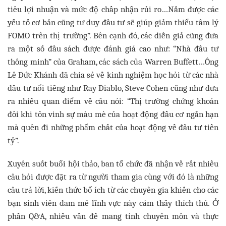
tiêu lợi nhuận và mức độ chấp nhận rủi ro…Nắm được các
yếu tố cơ bản cũng tư duy đầu tư sẽ giúp giảm thiểu tâm lý
FOMO trên thị trường”. Bên cạnh đó, các diễn giả cũng đưa
ra một số đầu sách được đánh giá cao như: “Nhà đầu tư
thông minh” của Graham, các sách của Warren Buffett…Ông
Lê Đức Khánh đã chia sẻ về kinh nghiệm học hỏi từ các nhà
đầu tư nổi tiếng như Ray Diablo, Steve Cohen cũng như đưa
ra nhiều quan điểm về câu nói: “Thị trường chứng khoán
đôi khi tôn vinh sự màu mè của hoạt động đầu cơ ngắn hạn
mà quên đi những phẩm chất của hoạt động về đầu tư tiền
tỷ”.
Xuyên suốt buổi hội thảo, ban tổ chức đã nhận về rất nhiều
câu hỏi được đặt ra từ người tham gia cùng với đó là những
câu trả lời, kiến thức bổ ích từ các chuyên gia khiến cho các
bạn sinh viên đam mê lĩnh vực này cảm thấy thích thú. Ở
phần Q&A, nhiều vấn đề mang tính chuyên môn và thực