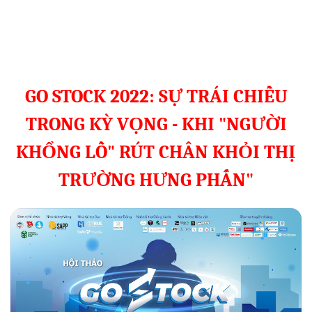
GO STOCK 2022: SỰ TRÁI CHIỀU
TRONG KỲ VỌNG - KHI "NGƯỜI
KHỔNG LỒ" RÚT CHÂN KHỎI THỊ
TRƯỜNG HƯNG PHẤN"