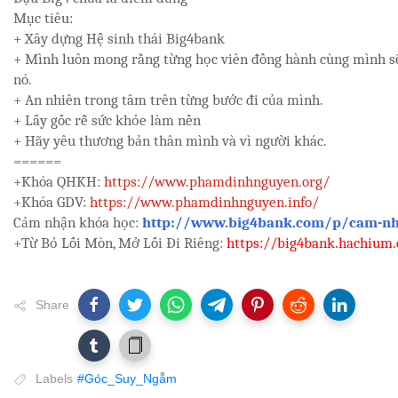
Mục tiêu:
+ Xây dựng Hệ sinh thái Big4bank
+ Mình luôn mong rằng từng học viên đồng hành cùng mình sẽ
nó.
+ An nhiên trong tâm trên từng bước đi của mình.
+ Lấy gốc rễ sức khỏe làm nền
+ Hãy yêu thương bản thân mình và vì người khác.
======
+Khóa QHKH:
https://www.phamdinhnguyen.org/
+Khóa GDV:
https://www.phamdinhnguyen.info/
Cảm nhận khóa học:
http://www.big4bank.com/p/cam-nh
+Từ Bỏ Lối Mòn, Mở Lối Đi Riêng:
https://big4bank.hachium.
Share
Labels
#Góc_Suy_Ngẫm