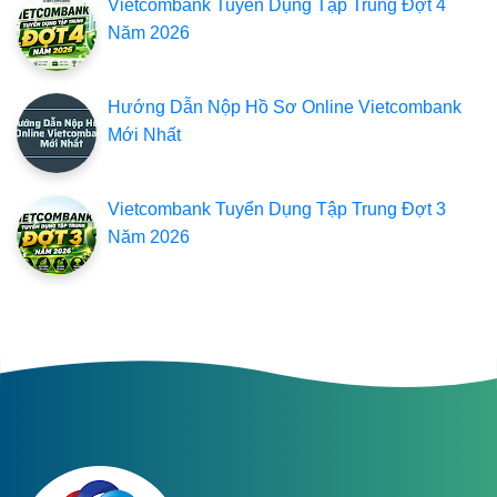
Vietcombank Tuyển Dụng Tập Trung Đợt 4
Năm 2026
Hướng Dẫn Nộp Hồ Sơ Online Vietcombank
Mới Nhất
Vietcombank Tuyển Dụng Tập Trung Đợt 3
Năm 2026