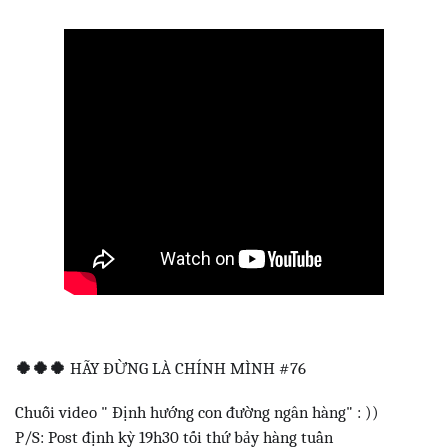
🍀
🍀
🍀
HÃY ĐỪNG LÀ CHÍNH MÌNH #76
Chuỗi video " Định hướng con đường ngân hàng" : ))
P/S: Post định kỳ 19h30 tối thứ bảy hàng tuần