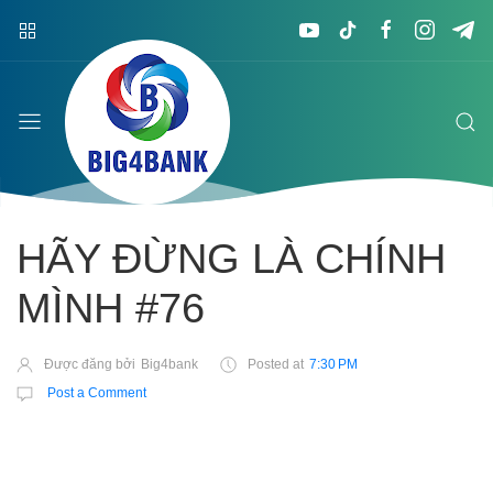
HÃY ĐỪNG LÀ CHÍNH
MÌNH #76
Được đăng bởi
Big4bank
Posted at
7:30 PM
Post a Comment