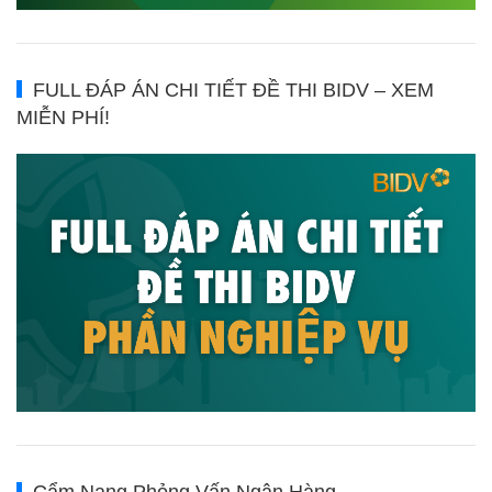
FULL ĐÁP ÁN CHI TIẾT ĐỀ THI BIDV – XEM
MIỄN PHÍ!
Cẩm Nang Phỏng Vấn Ngân Hàng