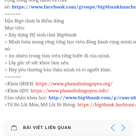
sẻ
:
https://www.facebook.com/groups/big4banklamchu
======
Đậu Big4 chưa là điểm dừng
Mục tiêu:
+ Xây dựng Hệ sinh thái Big4bank
+ Mình luôn mong rằng từng học viên đồng hành cùng mình sẽ
nó.
+ An nhiên trong tâm trên từng bước đi của mình.
+ Lấy gốc rễ sức khỏe làm nền
+ Hãy yêu thương bản thân mình và vì người khác.
======
+Khóa QHKH:
https://www.phamdinhnguyen.org/
+Khóa GDV:
https://www.phamdinhnguyen.info/
Cảm nhận khóa học:
http://www.big4bank.com/p/cam-nh
+Từ Bỏ Lối Mòn, Mở Lối Đi Riêng:
https://big4bank.hachium.
BÀI VIẾT LIÊN QUAN