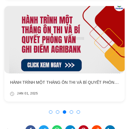
HÀNH TRÌNH MỘT THÁNG ÔN THI VÀ BÍ QUYẾT PHỎNG VẤN GHI ĐIỂM AGRIBANK
JAN 01, 2025