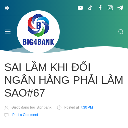
SAI LẦM KHI ĐỔI
NGÂN HÀNG PHẢI LÀM
SAO#67
Được đăng bởi
Big4bank
Posted at
7:30 PM
Post a Comment