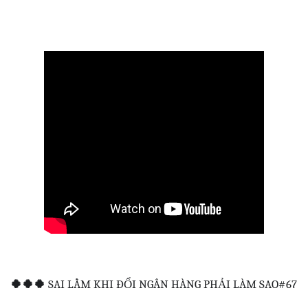
🍀
🍀
🍀
SAI LẦM KHI ĐỔI NGÂN HÀNG PHẢI LÀM SAO#67