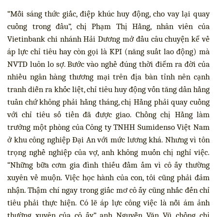
“Mỗi sáng thức giấc, điệp khúc huy động, cho vay lại quay
cuồng trong đầu”, chị Phạm Thị Hằng, nhân viên của
Vietinbank chi nhánh Hải Dương mở đầu câu chuyện kể về
áp lực chỉ tiêu hay còn gọi là KPI (năng suất lao động) mà
NVTD luôn lo sợ. Bước vào nghề đúng thời điểm ra đời của
nhiều ngân hàng thương mại trên địa bàn tỉnh nên cạnh
tranh diễn ra khốc liệt, chỉ tiêu huy động vốn tăng dần hằng
tuần chứ không phải hằng tháng, chị Hằng phải quay cuồng
với chỉ tiêu số tiền đã được giao. Chồng chị Hằng làm
trưởng một phòng của Công ty TNHH Sumidenso Việt Nam
ở khu công nghiệp Đại An với mức lương khá. Nhưng vì tôn
trọng nghề nghiệp của vợ, anh không muốn chị nghỉ việc.
“Những bữa cơm gia đình thiếu đầm ấm vì cô ấy thường
xuyên về muộn. Việc học hành của con, tôi cũng phải đảm
nhận. Thậm chí ngay trong giấc mơ cô ấy cũng nhắc đến chỉ
tiêu phải thực hiện. Có lẽ áp lực công việc là nỗi ám ảnh
thường xuyên của cô ấy”, anh Nguyễn Văn Vũ, chồng chị