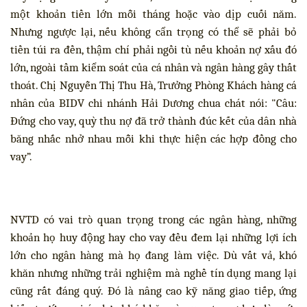
một khoản tiền lớn mỗi tháng hoặc vào dịp cuối năm.
Nhưng ngược lại, nếu không cẩn trọng có thể sẽ phải bỏ
tiền túi ra đền, thậm chí phải ngồi tù nếu khoản nợ xấu đó
lớn, ngoài tầm kiểm soát của cá nhân và ngân hàng gây thất
thoát. Chị Nguyễn Thị Thu Hà, Trưởng Phòng Khách hàng cá
nhân của BIDV chi nhánh Hải Dương chua chát nói: "Câu:
Đứng cho vay, quỳ thu nợ đã trở thành đúc kết của dân nhà
băng nhắc nhở nhau mỗi khi thực hiện các hợp đồng cho
vay”.
NVTD có vai trò quan trọng trong các ngân hàng, những
khoản họ huy động hay cho vay đều đem lại những lợi ích
lớn cho ngân hàng mà họ đang làm việc. Dù vất vả, khó
khăn nhưng những trải nghiệm mà nghề tín dụng mang lại
cũng rất đáng quý. Đó là nâng cao kỹ năng giao tiếp, ứng