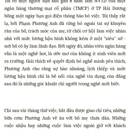
Tôi có một người bạn sau gần 8 năm làm NVTD của một
ngân hàng thương mại cổ phần (TMCP) ở TP Hải Dương
bỗng một ngày bạn gọi điện thông báo bỏ việc. Tôi thấy rất
lạ, bởi Phạm Phương Anh đã từng bỏ ngoài tai sự khuyên
răn của bố, trách móc của mẹ, từ chối cơ hội làm việc nhàn
nhã với mức lương hậu hĩnh không kém ở một “siêu" sở -
nơi bố cô ấy làm lãnh đạo. Bởi ngày đó, nhân viên ngân hàng
vẫn là một nghề hot, là ước mơ của không ít sinh viên mới
ra trường. Giải thích về quyết định bỏ nghề mình yêu thích,
Phương Anh cho rằng sự hào nhoáng, lịch thiệp và mức
lương hậu hĩnh chỉ là bề nổi của nghề tín dụng, còn đằng
sau đó là những góc khuất chỉ người trong nghề mới biết.
Chỉ sau vài tháng thử việc, bắt đầu được giao chỉ tiêu, những
bữa cơm Phương Anh về ăn với bố mẹ thưa dần. Những
cuộc nhậu hay những cuộc làm việc ngoài giờ với khách