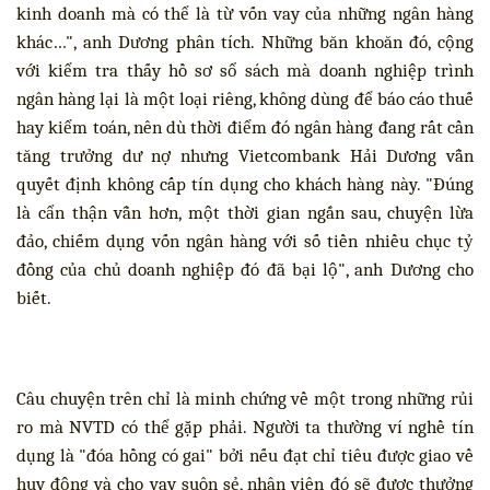
kinh doanh mà có thể là từ vốn vay của những ngân hàng
khác…", anh Dương phân tích. Những băn khoăn đó, cộng
với kiểm tra thấy hồ sơ sổ sách mà doanh nghiệp trình
ngân hàng lại là một loại riêng, không dùng để báo cáo thuế
hay kiểm toán, nên dù thời điểm đó ngân hàng đang rất cần
tăng trưởng dư nợ nhưng Vietcombank Hải Dương vẫn
quyết định không cấp tín dụng cho khách hàng này. "Đúng
là cẩn thận vẫn hơn, một thời gian ngắn sau, chuyện lừa
đảo, chiếm dụng vốn ngân hàng với số tiền nhiều chục tỷ
đồng của chủ doanh nghiệp đó đã bại lộ", anh Dương cho
biết.
Câu chuyện trên chỉ là minh chứng về một trong những rủi
ro mà NVTD có thể gặp phải. Người ta thường ví nghề tín
dụng là "đóa hồng có gai" bởi nếu đạt chỉ tiêu được giao về
huy động và cho vay suôn sẻ, nhân viên đó sẽ được thưởng