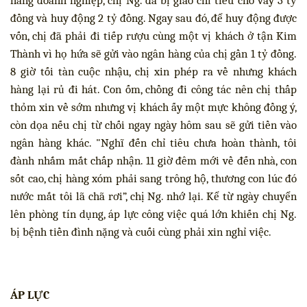
hàng doanh nghiệp, chị Ng. đã bị giao chỉ tiêu cho vay 3 tỷ
đồng và huy động 2 tỷ đồng. Ngay sau đó, để huy động được
vốn, chị đã phải đi tiếp rượu cùng một vị khách ở tận Kim
Thành vì họ hứa sẽ gửi vào ngân hàng của chị gần 1 tỷ đồng.
8 giờ tối tàn cuộc nhậu, chị xin phép ra về nhưng khách
hàng lại rủ đi hát. Con ốm, chồng đi công tác nên chị thấp
thỏm xin về sớm nhưng vị khách ấy một mực không đồng ý,
còn dọa nếu chị từ chối ngay ngày hôm sau sẽ gửi tiền vào
ngân hàng khác. "Nghĩ đến chỉ tiêu chưa hoàn thành, tôi
đành nhắm mắt chấp nhận. 11 giờ đêm mới về đến nhà, con
sốt cao, chị hàng xóm phải sang trông hộ, thương con lúc đó
nước mắt tôi lã chã rơi”, chị Ng. nhớ lại. Kể từ ngày chuyển
lên phòng tín dụng, áp lực công việc quá lớn khiến chị Ng.
bị bệnh tiền đình nặng và cuối cùng phải xin nghỉ việc.
ÁP LỰC