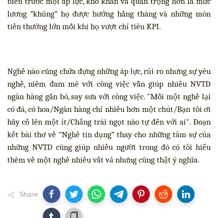
biến trước mọi áp lực, khó khăn và quan trọng hơn là mức
lương “khủng” họ được hưởng hằng tháng và những món
tiền thưởng lớn mỗi khi họ vượt chỉ tiêu KPI.
Nghề nào cũng chứa đựng những áp lực, rủi ro nhưng sự yêu
nghề, niềm đam mê với công việc vẫn giúp nhiều NVTD
ngân hàng gắn bó, say sưa với công việc. "Mỗi một nghề lại
có đá, có hoa/Ngân hàng chỉ nhiều hơn một chút/Bạn tôi ơi
hãy cố lên một ít/Chẳng trái ngọt nào tự đến với ai". Đoạn
kết bài thơ về “Nghề tín dụng” thay cho những tâm sự của
những NVTD cũng giúp nhiều người trong đó có tôi hiểu
thêm về một nghề nhiều vất vả nhưng cũng thật ý nghĩa.
Share