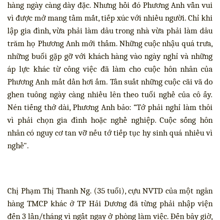
hàng ngày càng dày đặc. Nhưng hồi đó Phương Anh vẫn vui
vì được mở mang tầm mắt, tiếp xúc với nhiều người. Chỉ khi
lập gia đình, vừa phải làm dâu trong nhà vừa phải làm dâu
trăm họ Phương Anh mới thấm. Những cuộc nhậu quá trưa,
những buổi gặp gỡ với khách hàng vào ngày nghỉ và những
áp lực khác từ công việc đã làm cho cuộc hôn nhân của
Phương Anh mất dần hơi ấm. Tần suất những cuộc cãi vã do
ghen tuông ngày càng nhiều lên theo tuổi nghề của cô ấy.
Nén tiếng thở dài, Phương Anh bảo: “Tớ phải nghỉ làm thôi
vì phải chọn gia đình hoặc nghề nghiệp. Cuộc sống hôn
nhân có nguy cơ tan vỡ nếu tớ tiếp tục hy sinh quá nhiều vì
nghề".
Chị Phạm Thị Thanh Ng. (35 tuổi), cựu NVTD của một ngân
hàng TMCP khác ở TP Hải Dương đã từng phải nhập viện
đến 3 lần/tháng vì ngất ngay ở phòng làm việc. Đến bây giờ,