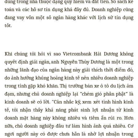
dùng trong nhà thuộc dạng quý hiếm và đắt tiền. Sổ sách kế
toán và các hồ sơ tín dụng khá đầy đủ. Doanh nghiệp cũng
đang vay vốn một số ngân hàng khác với lịch sử tín dụng
tốt.
Khi chúng tôi hỏi vì sao Vietcombank Hải Dương không
quyết định giải ngân, anh Nguyễn Thùy Dương là một trong
những lãnh đạo của ngân hàng này giải thích thời điểm đó,
do ảnh hưởng khủng hoảng kinh tế nên nhiều doanh nghiệp
trong tỉnh gặp khó khăn. Thị trường bán xe ô tô du lịch ảm
đạm, nhưng chủ doanh nghiệp lại “chém gió phần phật” là
kinh doanh sẽ có lời. "Cân nhắc kỹ, xem xét tình hình kinh
tế, tôi nhận thấy khả năng phát sinh lợi nhuận từ kinh
doanh mặt hàng này không nhiều và tiềm ẩn rủi ro. Hơn
nữa, chủ doanh nghiệp đầu tư làm hình ảnh quá nhiều. Cơ
ngơi người này có được chưa hẳn là nhờ lợi nhuận trong