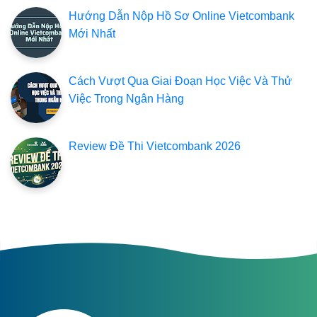
Hướng Dẫn Nộp Hồ Sơ Online Vietcombank
Mới Nhất
Cách Vượt Qua Giai Đoạn Học Việc Và Thử
Việc Trong Ngân Hàng
Review Đề Thi Vietcombank 2026