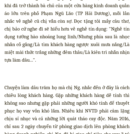
khi đã trở thành bà chủ của một cửa hàng kinh doanh quần
áo lớn trên phố Phạm Ngũ Lão (TP Hải Dương), mỗi lần
nhắc về nghề cũ chị vẫn còn sợ. Đọc tặng tôi mấy câu thơ,
chị bảo cứ nghe đi sẽ hiểu hơn về nghề tín dụng: "Nghề tín
dụng tưởng hào nhoáng lung linh/Nhưng phía sau là nhọc
nhằn cố gắng/Là tìm khách hàng ngược xuôi mưa nắng/Là
miệt mài thức trắng những đêm thâu/Là kiên trì nhẫn nhịn
tựa làm dâu...".
Chuyện làm dâu trăm họ mà chị Ng. nhắc đến ở đây là cách
chiều lòng khách hàng. Gặp những khách hàng dễ tính thì
không sao nhưng gặp phải những người khó tính để thuyết
phục họ vay vốn khó lắm. Nhiều khi NVTD phải câm lặng
chịu sỉ nhục và cả những lời quát tháo cay độc. Năm 2016,
chỉ sau 2 ngày chuyển từ phòng giao dịch lên phòng khách