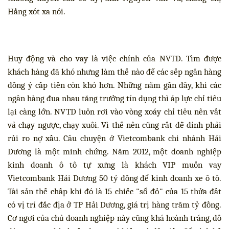
Hằng xót xa nói.
Huy động và cho vay là việc chính của NVTD. Tìm được
khách hàng đã khó nhưng làm thế nào để các sếp ngân hàng
đồng ý cấp tiền còn khó hơn. Những năm gần đây, khi các
ngân hàng đua nhau tăng trưởng tín dụng thì áp lực chỉ tiêu
lại càng lớn. NVTD luôn rơi vào vòng xoáy chỉ tiêu nên vất
vả chạy ngược, chạy xuôi. Vì thế nên cũng rất dễ dính phải
rủi ro nợ xấu. Câu chuyện ở Vietcombank chi nhánh Hải
Dương là một minh chứng. Năm 2012, một doanh nghiệp
kinh doanh ô tô tự xưng là khách VIP muốn vay
Vietcombank Hải Dương 50 tỷ đồng để kinh doanh xe ô tô.
Tài sản thế chấp khi đó là 15 chiếc "sổ đỏ" của 15 thửa đất
có vị trí đắc địa ở TP Hải Dương, giá trị hàng trăm tỷ đồng.
Cơ ngơi của chủ doanh nghiệp này cũng khá hoành tráng, đồ