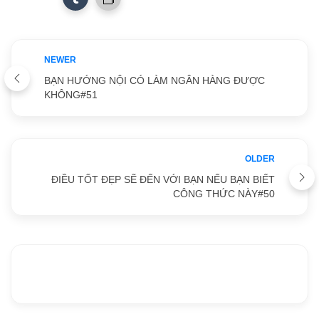
NEWER
BẠN HƯỚNG NỘI CÓ LÀM NGÂN HÀNG ĐƯỢC
KHÔNG#51
OLDER
ĐIỀU TỐT ĐẸP SẼ ĐẾN VỚI BẠN NẾU BẠN BIẾT
CÔNG THỨC NÀY#50