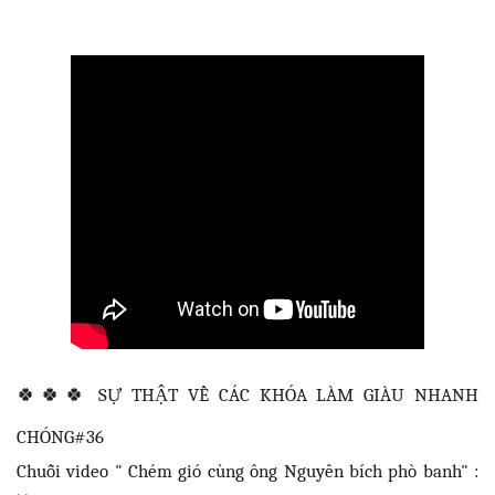
🍀🍀🍀
SỰ THẬT VỀ CÁC KHÓA LÀM GIÀU NHANH
CHÓNG#36
Chuỗi video " Chém gió cùng ông Nguyên bích phò banh" :