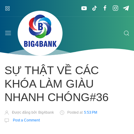
SỰ THẬT VỀ CÁC
KHÓA LÀM GIÀU
NHANH CHÓNG#36
Được đăng bởi
Big4bank
Posted at
5:53 PM
Post a Comment