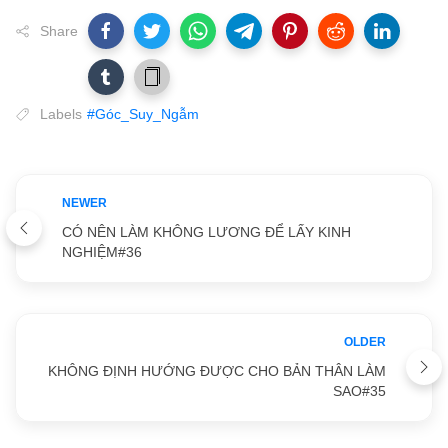
Share
Labels
#Góc_Suy_Ngẫm
NEWER
CÓ NÊN LÀM KHÔNG LƯƠNG ĐỂ LẤY KINH
NGHIỆM#36
OLDER
KHÔNG ĐỊNH HƯỚNG ĐƯỢC CHO BẢN THÂN LÀM
SAO#35