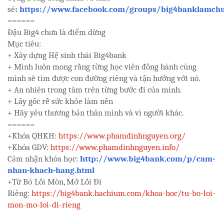
sẻ
:
https://www.facebook.com/groups/big4banklamchu
======
Đậu Big4 chưa là điểm dừng
Mục tiêu:
+ Xây dựng Hệ sinh thái Big4bank
+ Mình luôn mong rằng từng học viên đồng hành cùng
mình sẽ tìm được con đường riêng và tận hưởng với nó.
+ An nhiên trong tâm trên từng bước đi của mình.
+ Lấy gốc rễ sức khỏe làm nền
+ Hãy yêu thương bản thân mình và vì người khác.
======
+Khóa QHKH:
https://www.phamdinhnguyen.org/
+Khóa GDV:
https://www.phamdinhnguyen.info/
Cảm nhận khóa học:
http://www.big4bank.com/p/cam-
nhan-khach-hang.html
+Từ Bỏ Lối Mòn, Mở Lối Đi
Riêng:
https://big4bank.hachium.com/khoa-hoc/tu-bo-loi-
mon-mo-loi-di-rieng