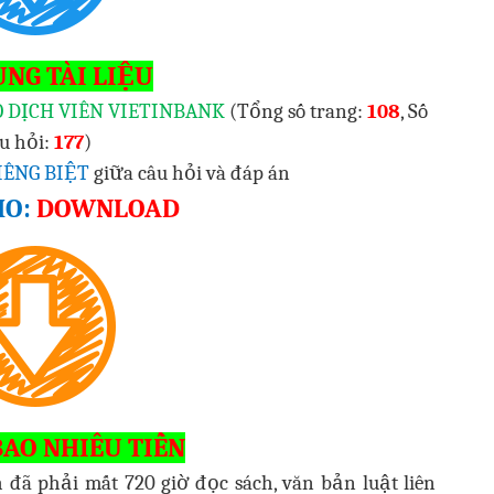
UNG TÀI LIỆU
O DỊCH VIÊN VIETINBANK
(Tổng số trang:
108
, Số
u hỏi:
1
77
)
IÊNG BIỆT
giữa câu hỏi và đáp án
MO:
DOWNLOAD
AO NHIÊU TIỀN
 đã phải mất 720 giờ đọc sách, văn bản luật liên