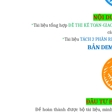
NỘI D
*
Tài liệu tổng hợp
ĐỀ THI KẾ TOÁN-GIA
câ
*
Tài liệu
TÁCH 2 PHẦN R
BẢN DE
ĐẦU TƯ B
Để hoàn thành được bộ tài liệu, mình