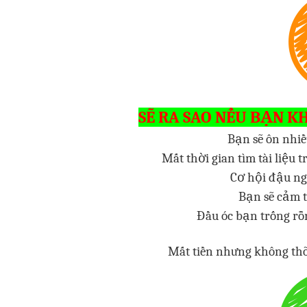
SẼ RA SAO NẾU BẠN K
Bạn sẽ ôn nhi
Mất thời gian tìm tài liệu 
Cơ hội đậu ng
Bạn sẽ cảm t
Đầu óc bạn trống rỗn
Mất tiền nhưng không thõ