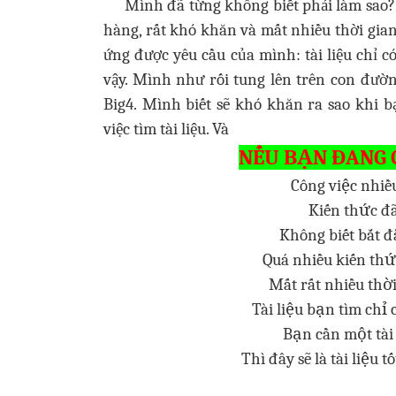
Mình đã từng không biết phải làm sao? 
hàng, rất khó khăn và mất nhiều thời gian 
ứng được yêu cầu của mình: tài liệu chỉ c
vậy. Mình như rối tung lên trên con đườ
Big4.
Mình biết sẽ khó khăn ra sao khi 
việc tìm tài liệu. Và
NẾU BẠN ĐANG 
Công việc nhiều
Kiến thức đ
Không biết bắt đ
Quá nhiều kiến thứ
Mất rất nhiều thời
Tài liệu bạn tìm chỉ
Bạn cần một tài
Thì đây sẽ là tài liệu