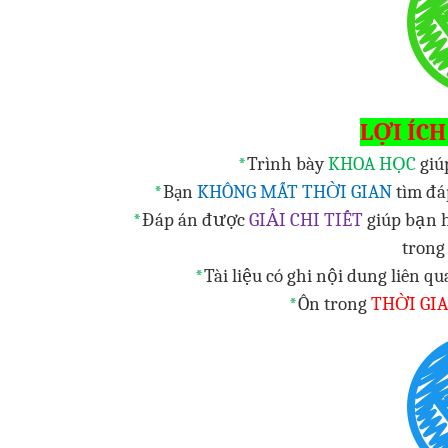
LỢI ÍCH
*
Trình bày
KHOA HỌC
giú
*
Bạn
KHÔNG MẤT THỜI GIAN
tìm đá
*
Đáp án được
GIẢI CHI TIẾT
giúp bạn 
trong 
*
Tài liệu có ghi nội dung liên q
*
Ôn trong
THỜI GI