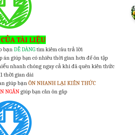
 CỦA TÀI LIỆU
p bạn
DỄ DÀNG
tìm kiếm câu trả lời
p án giúp bạn có nhiều thời gian hơn để ôn tập
hiểu nhanh chóng ngay cả khi đã quên kiến thức
1 thời gian dài
uan giúp bạn
ÔN NHANH LẠI KIẾN THỨC
AN NGẮN
giúp bạn cần ôn gấp