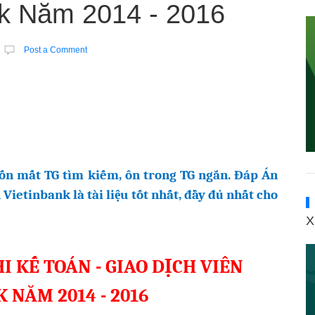
nk Năm 2014 - 2016
Post a Comment
uốn mất TG tìm kiếm, ôn trong TG ngắn.
Đáp Án
ên Vietinbank
là tài liệu tốt nhất, đầy đủ nhất cho
X
I KẾ TOÁN - GIAO DỊCH VIÊN
 NĂM 2014 - 201
6