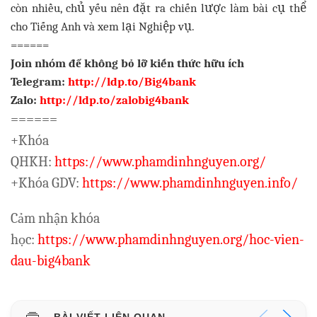
còn nhiều, chủ yếu nên đặt ra chiến lược làm bài cụ thể
cho Tiếng Anh và xem lại Nghiệp vụ.
======
Join nhóm để không bỏ lỡ kiến thức hữu ích
Telegram:
http://ldp.to/Big4bank
Zalo:
http://ldp.to/zalobig4bank
======
+Khóa
QHKH:
https://www.phamdinhnguyen.org/
+Khóa GDV:
https://www.phamdinhnguyen.info/
Cảm nhận khóa
học:
https://www.phamdinhnguyen.org/hoc-vien-
dau-big4bank
BÀI VIẾT LIÊN QUAN