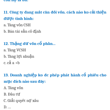
11. Công ty đang mất cân đối vốn. cách nào ko cải thiện
được tình hình:
a. Tăng vốn CSH
b. Bán tài sản cố định
12. Thặng dư vốn cổ phần...
a. Tăng VCSH
b. Tăng lợi nhuận
c. cả a +b
13. Doanh nghiệp ko đc phép phát hành cổ phiếu cho
mục đích nào sau đây:
A. Tăng vốn
B. Đầu tư
C. Giải quyết nợ xấu
D. ...