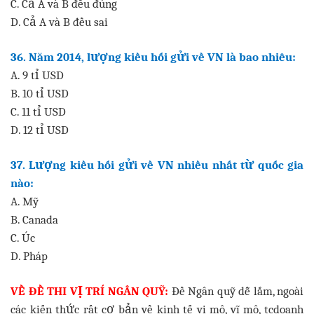
C. Cả A và B đều đúng
D. Cả A và B đều sai
36. Năm 2014, lượng kiều hối gửi về VN là bao nhiêu:
A. 9 tỉ USD
B. 10 tỉ USD
C. 11 tỉ USD
D. 12 tỉ USD
37. Lượng kiều hối gửi về VN nhiều nhất từ quốc gia
nào:
A. Mỹ
B. Canada
C. Úc
D. Pháp
VỀ ĐỀ THI VỊ TRÍ NGÂN QUỸ:
Đề Ngân quỹ dễ lắm, ngoài
các kiến thức rất cơ bản về kinh tế vi mô, vĩ mô, tcdoanh