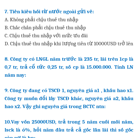
7. Tiền kiều hối từ nước ngoài gửi về:
A. Không phải chịu thuế thu nhập
B. Chắc chắn phải chịu thuế thu nhập
C. Chịu thuế thu nhập với mức ưu đãi
D. Chịu thuế thu nhập khi lượng tiền từ 10000USD trở lên
8. Công ty có LNGL năm trước là 235 tr, lãi trên 1cp là
0,7 tr, trả cổ tức 0,25 tr, số cp là 15.000.000. Tính LN
năm nay:
9. Công ty đang có TSCĐ 1, nguyên giá a1 , khấu hao x1.
Công ty muốn đổi lấy TSCĐ khác, nguyên giá a2, khấu
hao x2. Vậy ghi nguyên giá trong BCTC ntn:
10.Vay vốn 25000USD, trả trong 5 năm cuối mỗi năm,
lsck là ó%, hỏi năm đầu trả cả gốc lẫn lãi thì số gốc
còn nợ là bn: