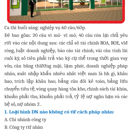
Ca thi buổi sáng: nghiệp vụ 60 câu/60p.
Đề bao gồm: 20 câu vi mô- vĩ mô; 40 câu còn lại chủ yếu
rơi vào các nội dung sau: các chỉ số tài chính ROA, ROE, vlđ
ròng, luật doanh nghiệp, báo cáo tài chính, vài câu tính lãi
cuối kỳ, số tiền phải trả vào kỳ cụ thể trong thời gian vay
vốn, cân bằng thương mại, lạm phát, doanh nghiệp pháp
nhân, xuất nhập khẩu nhiều nhất việt nam là hh gì, khấu
hao, trích lập khấu hao, bảng cân đối kế toán, bảng lưu
chuyển tiền tệ, vòng quay hàng tồn kho, chính sách tài khóa,
khoản phải thu, khoản phải trả, tỷ lệ nợ ngắn hạn và các
hệ số, nợ nhóm 2..
1. Loại hình DN nào không có tư cách pháp nhân:
A. Chi nhánh công ty
B. Công ty tư nhân