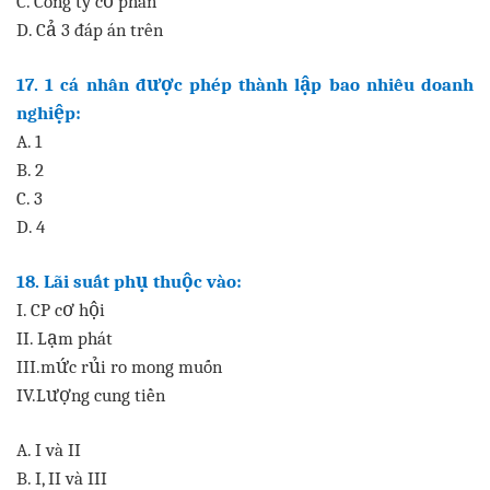
C. Công ty cổ phần
D. Cả 3 đáp án trên
17. 1 cá nhân được phép thành lập bao nhiêu doanh
nghiệp:
A. 1
B. 2
C. 3
D. 4
18. Lãi suất phụ thuộc vào:
I. CP cơ hội
II. Lạm phát
III.mức rủi ro mong muốn
IV.Lượng cung tiền
A. I và II
B. I, II và III