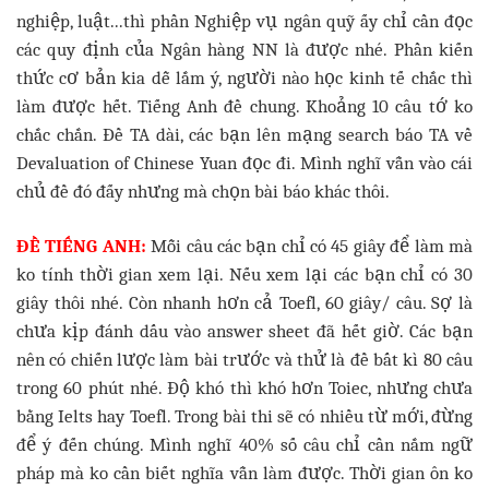
nghiệp, luật...thì phần Nghiệp vụ ngân quỹ ấy chỉ cần đọc
các quy định của Ngân hàng NN là được nhé. Phần kiến
thức cơ bản kia dễ lắm ý, người nào học kinh tế chắc thì
làm được hết. Tiếng Anh đề chung. Khoảng 10 câu tớ ko
chắc chắn. Đề TA dài, các bạn lên mạng search báo TA về
Devaluation of Chinese Yuan đọc đi. Mình nghĩ vẫn vào cái
chủ đề đó đấy nhưng mà chọn bài báo khác thôi.
ĐỀ TIẾNG ANH:
Mỗi câu các bạn chỉ có 45 giây để làm mà
ko tính thời gian xem lại. Nếu xem lại các bạn chỉ có 30
giây thôi nhé. Còn nhanh hơn cả Toefl, 60 giây/ câu. Sợ là
chưa kịp đánh dấu vào answer sheet đã hết giờ. Các bạn
nên có chiến lược làm bài trước và thử là đề bất kì 80 câu
trong 60 phút nhé. Độ khó thì khó hơn Toiec, nhưng chưa
bằng Ielts hay Toefl. Trong bài thi sẽ có nhiều từ mới, đừng
để ý đến chúng. Mình nghĩ 40% số câu chỉ cần nắm ngữ
pháp mà ko cần biết nghĩa vẫn làm được. Thời gian ôn ko