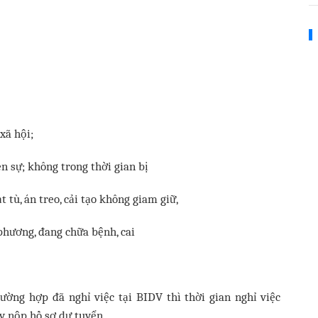
xã hội;
ền sự; không trong thời gian bị
 tù, án treo, cải tạo không giam giữ,
phương, đang chữa bệnh, cai
ường hợp đã nghỉ việc tại BIDV thì thời gian nghỉ việc
ày nộp hồ sơ dự tuyển.