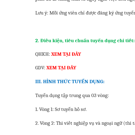
Lưu ý: Mỗi ứng viên chỉ được đăng ký ứng tuyển 
2. Điều kiện, tiêu chuẩn tuyển dụng chi tiết:
QHKH:
XEM TẠI ĐÂY
GDV:
XEM TẠI ĐÂY
III. HÌNH THỨC TUYỂN DỤNG:
Tuyển dụng tập trung qua 03 vòng:
1. Vòng 1: Sơ tuyển hồ sơ.
2. Vòng 2: Thi viết nghiệp vụ và ngoại ngữ (thi