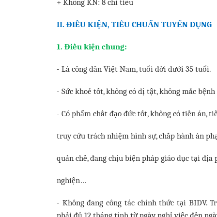
+ Không KN: 8 chỉ tiêu
II. ĐIỀU KIỆN, TIÊU CHUẨN TUYỂN DỤNG
1. Điều kiện chung:
- Là công dân Việt Nam, tuổi đời dưới 35 tuổi.
- Sức khoẻ tốt, không có dị tật, không mắc bệnh 
- Có phẩm chất đạo đức tốt, không có tiền án, ti
truy cứu trách nhiệm hình sự, chấp hành án phạt
quản chế, đang chịu biện pháp giáo dục tại địa 
nghiện…
- Không đang công tác chính thức tại BIDV. Tr
phải đủ 12 tháng tính từ ngày nghỉ việc đến ng