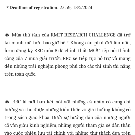
📌𝐃𝐞𝐚𝐝𝐥𝐢𝐧𝐞 𝐨𝐟 𝐫𝐞𝐠𝐢𝐬𝐭𝐫𝐚𝐭𝐢𝐨𝐧: 23:59, 18/5/2024
🔥
Mùa thứ tám của RMIT RESEARCH CHALLENGE đã trở
lại mạnh mẽ hơn bao giờ hết! Không cần phải đợi lâu nữa,
form đăng ký RRC mùa 8 đã chính thức MỞ! Tiếp nối thành
công của 7 mùa giải trước, RRC sẽ tiếp tục hỗ trợ và mang
đến những trải nghiệm phong phú cho các thí sinh tài năng
trên toàn quốc.
🔥
RRC là nơi bạn kết nối với những cá nhân có cùng chí
hướng và thu được những kiến ​​thức vô giá thường không có
trong sách giáo khoa. Dưới sự hướng dẫn của những người
cố vấn giàu kinh nghiệm, những người tham gia sẽ dấn thân
vào cuộc phiêu lưu tài chính với những thử thách dựa trên