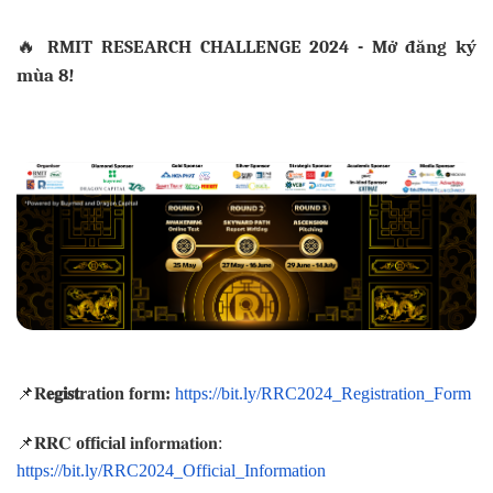
🔥
RMIT RESEARCH CHALLENGE 2024 - Mở đăng ký
mùa 8!
📌𝐑
𝐞𝐠𝐢𝐬𝐭ration form:
https://bit.ly/RRC2024_Registration_Form
📌𝐑𝐑𝐂
official
𝐢𝐧𝐟𝐨𝐫𝐦𝐚𝐭𝐢𝐨𝐧:
https://bit.ly/RRC2024_Official_Information