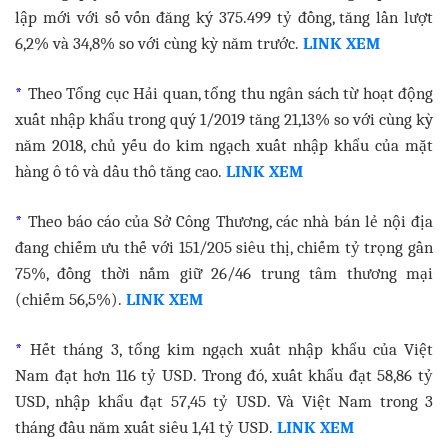
lập mới với số vốn đăng ký 375.499 tỷ đồng, tăng lần lượt
6,2% và 34,8% so với cùng kỳ năm trước.
LINK XEM
*
Theo Tổng cục Hải quan, tổng thu ngân sách từ hoạt động
xuất nhập khẩu trong quý 1/2019 tăng 21,13% so với cùng kỳ
năm 2018, chủ yếu do kim ngạch xuất nhập khẩu của mặt
hàng ô tô và dầu thô tăng cao.
LINK XEM
*
Theo báo cáo của Sở Công Thương, các nhà bán lẻ nội địa
đang chiếm ưu thế với 151/205 siêu thị, chiếm tỷ trọng gần
75%, đồng thời nắm giữ 26/46 trung tâm thương mại
(chiếm 56,5%).
LINK XEM
*
Hết tháng 3, tổng kim ngạch xuất nhập khẩu của Việt
Nam đạt hơn 116 tỷ USD. Trong đó, xuất khẩu đạt 58,86 tỷ
USD, nhập khẩu đạt 57,45 tỷ USD. Và Việt Nam trong 3
tháng đầu năm xuất siêu 1,41 tỷ USD.
LINK XEM