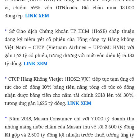
vị, chiếm 49% vốn GTNfoods. Giá chào mua 13.000
đồng/cp.
LINK XEM
*
Sở Giao dịch Chứng khoán TP HCM (HoSE) chấp thuận
đăng ký niêm yết cổ phiếu của Tổng công ty Hàng không
Việt Nam – CTCP (Vietnam Airlines – UPCoM: HVN) với
gần 1,42 tỷ cổ phiếu, tương đương với mức vốn điều lệ 14.183
tỷ đồng.
LINK XEM
*
CTCP Hàng Không Vietjet (HOSE: VJC) tiếp tục tạm ứng cổ
tức cho cổ đông 10% bằng tiền, nâng tổng cổ tức cổ đông
nhận được bằng tiền cho năm tài chính 2018 lên tới 30%,
tương ứng gần 1,625 tỷ đồng.
LINK XEM
*
Năm 2018, Masan Consumer chỉ với 7.000 tỷ doanh thu
nhưng mảng nước chấm của Masan thu về tới 3.600 tỷ đồng
lãi gộp và 2.500 tỷ đồng lợi nhuận trước thuế, tương ứng tỷ