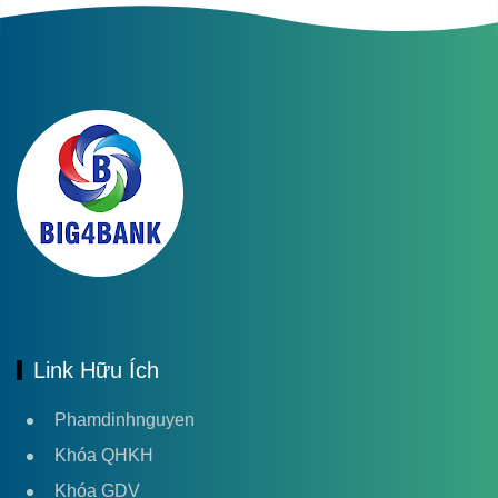
Link Hữu Ích
Phamdinhnguyen
Khóa QHKH
Khóa GDV