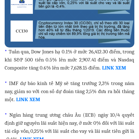
*
Tuần qua, Dow Jones hạ 0.1% ở mức 26,412.30 điểm, trong
khi S&P 500 tiến 0.5% lên mức 2,907.41 điểm và Nasdaq
Composite tăng 0.6% lên mức 7,628.15 điểm.
LINK XEM
*
IMF dự báo kinh tế Mỹ sẽ tăng trưởng 2,3% trong năm
nay, giảm so với con số dự đoán tăng 2,5% đưa ra hồi tháng
một.
LINK XEM
*
Ngân hàng trung ương châu Âu (ECB) ngày 10/4 quyết
định giữ nguyên lãi suất hiện nay, ở mức 0% đối với lãi suất
tái cấp vốn, 0,25% với lãi suất cho vay và lãi suất tiền gửi là
-0,4%.
LINK XEM