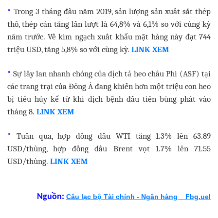
*
Trong 3 tháng đầu năm 2019, sản lượng sản xuất sắt thép
thô, thép cán tăng lần lượt là 64,8% và 6,1% so với cùng kỳ
năm trước. Về kim ngạch xuất khẩu mặt hàng này đạt 744
triệu USD, tăng 5,8% so với cùng kỳ.
LINK XEM
*
Sự lây lan nhanh chóng của dịch tả heo châu Phi (ASF) tại
các trang trại của Đông Á đang khiến hơn một triệu con heo
bị tiêu hủy kể từ khi dịch bệnh đầu tiên bùng phát vào
tháng 8.
LINK XEM
*
Tuần qua, hợp đồng dầu WTI tăng 1.3% lên 63.89
USD/thùng, hợp đồng dầu Brent vọt 1.7% lên 71.55
USD/thùng.
LINK XEM
Nguồn:
Câu lạc bộ Tài chính - Ngân hàng _ Fbg.uel