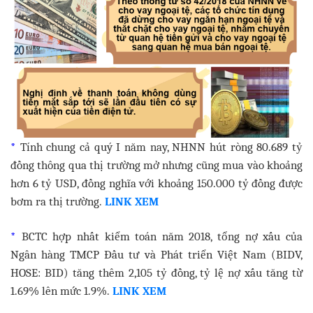
*
Tính chung cả quý I năm nay, NHNN hút ròng 80.689 tỷ
đồng thông qua thị trường mở nhưng cũng mua vào khoảng
hơn 6 tỷ USD, đồng nghĩa với khoảng 150.000 tỷ đồng được
bơm ra thị trường.
LINK XEM
*
BCTC hợp nhất kiểm toán năm 2018, tổng nợ xấu của
Ngân hàng TMCP Đầu tư và Phát triển Việt Nam (BIDV,
HOSE: BID) tăng thêm 2,105 tỷ đồng, tỷ lệ nợ xấu tăng từ
1.69% lên mức 1.9%.
LINK XEM