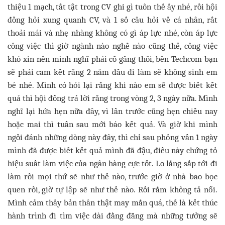
thiệu 1 mạch, tất tật trong CV ghi gì tuôn thế ấy nhé, rồi hội
đồng hỏi xung quanh CV, và 1 số câu hỏi về cá nhân, rất
thoải mái và nhẹ nhàng không có gì áp lực nhé, còn áp lực
công việc thì giờ ngành nào nghề nào cũng thế, công việc
khó xin nên mình nghĩ phải cố gắng thôi, bên Techcom bạn
sẽ phải cam kết rằng 2 năm đầu đi làm sẽ không sinh em
bé nhé. Mình có hỏi lại rằng khi nào em sẽ được biết kết
quả thì hội đồng trả lời rằng trong vòng 2, 3 ngày nữa. Mình
nghĩ lại hứa hẹn nữa đây, vì lần trước cũng hẹn chiều nay
hoặc mai thì tuần sau mới báo kết quả. Và giờ khi mình
ngồi đánh những dòng này đây, thì chỉ sau phỏng vấn 1 ngày
mình đã được biết kết quả mình đã đậu, điều này chứng tỏ
hiệu suất làm việc của ngân hàng cực tốt. Lo lắng sắp tới đi
làm rồi mọi thứ sẽ như thế nào, trước giờ ở nhà bao bọc
quen rồi, giờ tự lập sẽ như thế nào. Rối rắm không tả nổi.
Mình cảm thấy bản thân thật may mắn quá, thế là kết thúc
hành trình đi tìm việc dài đằng đẵng mà những tưởng sẽ