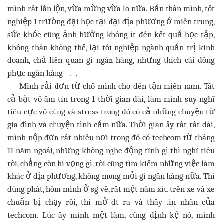
mình rất lẫn lộn, vừa mừng vừa lo nữa. Bản thân mình, tốt
nghiệp 1 trường đại học tại đại địa phương ở miền trung,
sức khỏe cũng ảnh hưởng không ít đến kết quả học tập,
không thân không thế, lại tốt nghiệp ngành quản trị kinh
doanh, chả liên quan gì ngân hàng, nhưng thích cái đồng
phục ngân hàng =.=.
Mình rải đơn từ chỗ mình cho đến tận miền nam. Tất
cả bặt vô âm tín trong 1 thời gian dài, làm mình suy nghĩ
tiêu cực vô cùng và stress trong đó có cả những chuyện từ
gia đình và chuyện tình cảm nữa. Thời gian ấy rất rất dài,
mình nộp đơn rất nhiều nơi trong đó có techcom từ tháng
11 năm ngoái, nhưng không nghe động tĩnh gì thì nghĩ tiêu
rồi, chẳng còn hi vọng gì, rồi cũng tìm kiếm những việc làm
khác ở địa phương, không mong mỏi gì ngân hàng nữa. Thì
đùng phát, hôm mình ở sg về, rất mệt nằm xìu trên xe và xe
chuẩn bị chạy rồi, thì mở đt ra và thấy tin nhắn của
techcom. Lúc ấy mình mệt lắm, cũng định kệ nó, mình