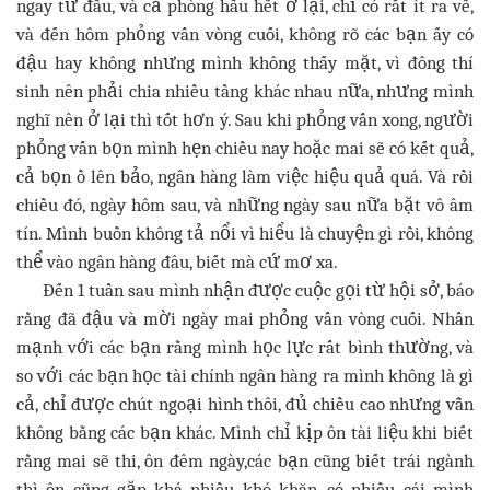
ngay từ đầu, và cả phòng hầu hết ở lại, chỉ có rất ít ra về,
và đến hôm phỏng vấn vòng cuối, không rõ các bạn ấy có
đậu hay không nhưng mình không thấy mặt, vì đông thí
sinh nên phải chia nhiều tầng khác nhau nữa, nhưng mình
nghĩ nên ở lại thì tốt hơn ý. Sau khi phỏng vấn xong, người
phỏng vấn bọn mình hẹn chiều nay hoặc mai sẽ có kết quả,
cả bọn ồ lên bảo, ngân hàng làm việc hiệu quả quá. Và rồi
chiều đó, ngày hôm sau, và những ngày sau nữa bặt vô âm
tín. Mình buồn không tả nổi vì hiểu là chuyện gì rồi, không
thể vào ngân hàng đâu, biết mà cứ mơ xa.
Đến 1 tuần sau mình nhận được cuộc gọi từ hội sở, báo
rằng đã đậu và mời ngày mai phỏng vấn vòng cuối. Nhấn
mạnh với các bạn rằng mình học lực rất bình thường, và
so với các bạn học tài chính ngân hàng ra mình không là gì
cả, chỉ được chút ngoại hình thôi, đủ chiều cao nhưng vẫn
không bằng các bạn khác. Mình chỉ kịp ôn tài liệu khi biết
rằng mai sẽ thi, ôn đêm ngày,các bạn cũng biết trái ngành
thì ôn cũng gặp khá nhiều khó khăn, có nhiều cái mình