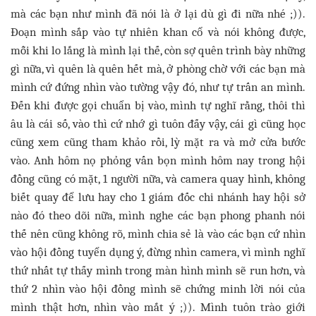
mà các bạn như mình đã nói là ở lại dù gì đi nữa nhé ;)).
Đoạn mình sắp vào tự nhiên khan cổ và nói không được,
mỗi khi lo lắng là mình lại thế, còn sợ quên trình bày những
gì nữa, vì quên là quên hết mà, ở phòng chờ với các bạn mà
mình cứ đứng nhìn vào tường vậy đó, như tự trấn an mình.
Đến khi được gọi chuẩn bị vào, mình tự nghĩ rằng, thôi thì
âu là cái số, vào thì cứ nhớ gì tuôn đấy vậy, cái gì cũng học
cũng xem cũng tham khảo rồi, lỳ mặt ra và mở cửa bước
vào. Anh hôm nọ phỏng vấn bọn mình hôm nay trong hội
đồng cũng có mặt, 1 người nữa, và camera quay hình, không
biết quay để lưu hay cho 1 giám đốc chi nhánh hay hội sở
nào đó theo dõi nữa, mình nghe các bạn phong phanh nói
thế nên cũng không rõ, mình chia sẻ là vào các bạn cứ nhìn
vào hội đồng tuyển dụng ý, đừng nhìn camera, vì mình nghĩ
thứ nhất tự thấy mình trong màn hình mình sẽ run hơn, và
thứ 2 nhìn vào hội đồng mình sẽ chứng minh lời nói của
mình thật hơn, nhìn vào mắt ý ;)). Mình tuôn trào giới