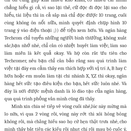
chẳng hiểu gì cả, vì sao lại thế, cứ đọc đi đọc lại sao cho
hiểu, tài liệu thì in cả sấp mà chỉ đọc được 10 trang, cuối
cùng không ôn nổi nữa, mình quyết định chụp hình 10
trang ý vào điện thoại ;)) để tiện xem hơn. Và ngân hàng
Techcom chỉ tuyển những người bình thường, không xuất
sắc,bạn nhớ nhé, chỉ cần có nhiệt huyết làm việc, làm sao
làm miễn là kết quả okay. Và họ còn rất ưu tiên cho
Techcomer, nếu bạn chỉ cần bảo rằng sau quá trình làm
việc tại đây em cảm thấy em thích hợp với vị trí A, B hay C
hơn hoặc em muốn làm tại chi nhánh X, Y,Z thì okay, ngân
hàng hết sức tạo điều kiện cho bạn, hết sức luôn nhé. Và
đây là nơi được mệnh danh là lò đào tạo của ngân hàng,
qua quá trình phỏng vấn mình cũng đã thấy.
Mình xin chia sẻ tiếp về vòng cuối nhé,lúc này mừng mà
lo nữa, vì qua 2 vòng rồi, vòng này rớt thì xôi hỏng bỏng
không rồi, mà chẳng hiểu sao họ cứ hẹn thật trưa nhé, cho
mình thấy bất tiện các kiểu rồi nhụt chí rồi mau bỏ cuộc ý,