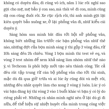
không có duyên đâu, đi cũng vô ích, nằm 1 lúc rồi nghĩ sao
gọi cho mẹ, mẹ bảo ý con sao, mà thôi về đi con, mình cũng
dạ con cũng đuối rồi. Xe rục rịch rồi, thì anh mình gọi lại
kiên quyết bảo xuống xe, ở lại phỏng vấn đi, như kiểu cái
duyên ý.
Sáng hôm sau mình bắt đầu tới hội sở phỏng vấn,
không biết những lần trước các bạn phỏng vấn như thế
nào, nhưng đợt của bọn mình sáng ý thi gộp 2 vòng đầu, từ
10h sáng đến 2h chiều. Vòng 1 bọn mình thi test về eq, và
vòng 2 test nhóm để xem khả năng làm nhóm như thế nào
ý, vì Techcom là phối hợp mới tạo nên thành công. Tất cả
đều rất tập trung từ cán bộ phỏng vấn cho tới thí sinh,
mặc dù đã qua giờ trưa và ai lúc ấy cũng đói và mệt rồi,
nhưng đều nhất quyết làm cho xong 2 vòng ý luôn. Lúc ý có
vài bạn đăng ký thi vòng 2 vào 1 buổi khác vì bạn ý có lý do
riêng phải về. Nhưng cá nhân mình nghĩ nên ở lại dù gì đi
nữa, để thể hiện sự nhiệt huyết của mình trong công việc