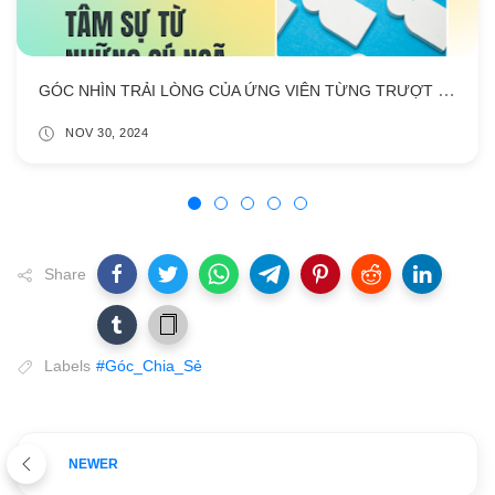
GÓC NHÌN TRẢI LÒNG CỦA ỨNG VIÊN TỪNG TRƯỢT NGÂN HÀNG BIG4 TÂM SỰ TỪ NHỮNG CÚ NGÃ
NOV 30, 2024
Share
Labels
#Góc_Chia_Sẻ
NEWER